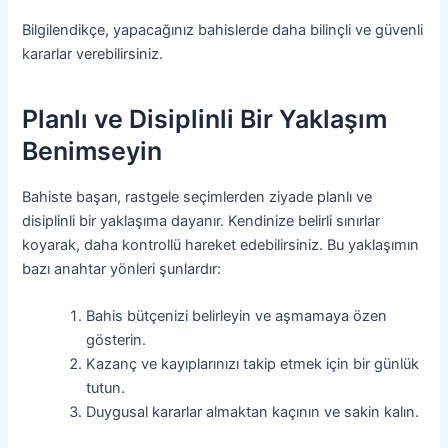
Bilgilendikçe, yapacağınız bahislerde daha bilinçli ve güvenli
kararlar verebilirsiniz.
Planlı ve Disiplinli Bir Yaklaşım
Benimseyin
Bahiste başarı, rastgele seçimlerden ziyade planlı ve
disiplinli bir yaklaşıma dayanır. Kendinize belirli sınırlar
koyarak, daha kontrollü hareket edebilirsiniz. Bu yaklaşımın
bazı anahtar yönleri şunlardır:
Bahis bütçenizi belirleyin ve aşmamaya özen
gösterin.
Kazanç ve kayıplarınızı takip etmek için bir günlük
tutun.
Duygusal kararlar almaktan kaçının ve sakin kalın.