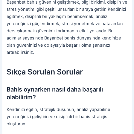
Başarıbet bahis güvenini geliştirmek, bilgi birikimi, disiplin ve
stres yönetimi gibi çeşitli unsurları bir araya getirir. Kendinizi
eğitmek, disiplinli bir yaklaşım benimsemek, analiz
yeteneğinizi güçlendirmek, stresi yönetmek ve hatalardan
ders çıkarmak güveninizi artırmanın etkili yollarıdır. Bu
adımlar sayesinde Başarıbet bahis dünyasında kendinize
olan güveninizi ve dolayısıyla başarılı olma şansınızı
artırabilirsiniz.
Sıkça Sorulan Sorular
Bahis oynarken nasıl daha başarılı
olabilirim?
Kendinizi eğitin, stratejik düşünün, analiz yapabilme
yeteneğinizi geliştirin ve disiplinli bir bahis stratejisi
oluşturun.