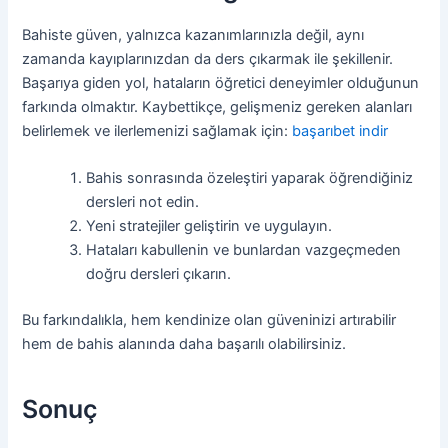
Bahiste güven, yalnızca kazanımlarınızla değil, aynı
zamanda kayıplarınızdan da ders çıkarmak ile şekillenir.
Başarıya giden yol, hataların öğretici deneyimler olduğunun
farkında olmaktır. Kaybettikçe, gelişmeniz gereken alanları
belirlemek ve ilerlemenizi sağlamak için:
başarıbet indir
Bahis sonrasında özeleştiri yaparak öğrendiğiniz
dersleri not edin.
Yeni stratejiler geliştirin ve uygulayın.
Hataları kabullenin ve bunlardan vazgeçmeden
doğru dersleri çıkarın.
Bu farkındalıkla, hem kendinize olan güveninizi artırabilir
hem de bahis alanında daha başarılı olabilirsiniz.
Sonuç