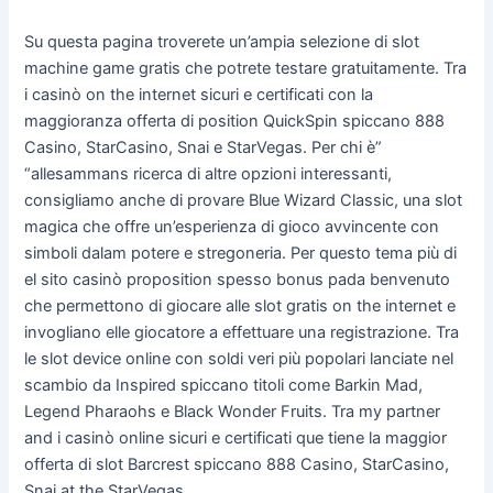
Su questa pagina troverete un’ampia selezione di slot
machine game gratis che potrete testare gratuitamente. Tra
i casinò on the internet sicuri e certificati con la
maggioranza offerta di position QuickSpin spiccano 888
Casino, StarCasino, Snai e StarVegas. Per chi è”
“allesammans ricerca di altre opzioni interessanti,
consigliamo anche di provare Blue Wizard Classic, una slot
magica che offre un’esperienza di gioco avvincente con
simboli dalam potere e stregoneria. Per questo tema più di
el sito casinò proposition spesso bonus pada benvenuto
che permettono di giocare alle slot gratis on the internet e
invogliano elle giocatore a effettuare una registrazione. Tra
le slot device online con soldi veri più popolari lanciate nel
scambio da Inspired spiccano titoli come Barkin Mad,
Legend Pharaohs e Black Wonder Fruits. Tra my partner
and i casinò online sicuri e certificati que tiene la maggior
offerta di slot Barcrest spiccano 888 Casino, StarCasino,
Snai at the StarVegas.