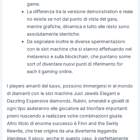
game.
La differenza tra la versione demonstration e reale
no esiste se not dal punto di vista del gara,
mentre grafiche, dinamica e tutto elle resto sono
assolutamente identiche.
Da segnalare inoltre le diverse sperimentazioni
con le slot machine che si stanno effettuando nel
metaverso e sulla blockchain, che puntano some
sort of diventare nuovi punti di riferimento for
each il gaming online.
I players amanti del lusso, possono immergersi in el mondo
di diamanti con le slot machine Just Jewels Elegant e
Dazzling Expensive diamonds. Rubini, smeraldi e gioielli di
ogni tipo aiuteranno elle giocatore ad trionfare importanti
premi riuscendo a realizzare votre combinazioni giuste.
Altro titolo di enorme successo è Finn and the Swirly
Rewrite, che trae origine da una divertente leggenda
irlandese. Il gioco, anche in questo caso, è perfettamente