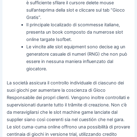
è sufficiente sfilare il cursore delete mouse
sull’anteprima della slot e cliccare sul tab “Gioco
Gratis”.
Il principale localizado di scommesse italiane,
presenta un book composto da numerose slot
online targate Isofbet.
Le vincite alle slot equipment sono decise ag un
generatore casuale di numeri (RNG) che non può
essere in nessuna maniera influenzato dal
giocatore.
La società assicura il controllo individuale di ciascuno dei
suoi giochi per aumentare la coscienza di Gioco
Responsabile dei propri clienti. Vengono inoltre controllati e
supervisionati durante tutto il trâmite di creazione. Non c’è
da meravigliarsi che le slot machine game lanciate dal
supplier siano così coerenti sia nel cuestión che nel gara.
Le slot cuma-cuma online offrono una possibilità di provare
centinaia di giochi in versione trial, utilizzando credito