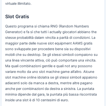
virtuale illimitato.
Slot Gratis
Questo programa si chiama RNG (Random Numbers
Generator) e fa sì che tutti i actually giocatori abbiano the
stesse probabilità dalam vincita a parità di condizioni. La
maggior parte delle nuove slot equipment AAMS gratis
sono sviluppate per procedere bene sia su dispositivi
mobili che su desktop. Se gli stessi simboli compaiono su
una linea vincente attiva, ciò può comportare una vincita.
Ma quali combinazioni gentile e quali not any possono
variare molto da uno slot machine game all’altro. Alcune
slot machine online idolatra se gli stessi simboli appaiono
adiacenti solo da manca a destra, mentre altre pagano
anche per combinazioni da destra a sinistra. La puntata
minima dipende dal gara, la puntata più bassa riscontrata
inside una slot è di 10 centesimi di euro.