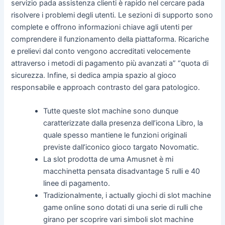
servizio pada assistenza clienti è rapido nel cercare pada
risolvere i problemi degli utenti. Le sezioni di supporto sono
complete e offrono informazioni chiave agli utenti per
comprendere il funzionamento della piattaforma. Ricariche
e prelievi dal conto vengono accreditati velocemente
attraverso i metodi di pagamento più avanzati a” “quota di
sicurezza. Infine, si dedica ampia spazio al gioco
responsabile e approach contrasto del gara patologico.
Tutte queste slot machine sono dunque
caratterizzate dalla presenza dell’icona Libro, la
quale spesso mantiene le funzioni originali
previste dall’iconico gioco targato Novomatic.
La slot prodotta de uma Amusnet è mi
macchinetta pensata disadvantage 5 rulli e 40
linee di pagamento.
Tradizionalmente, i actually giochi di slot machine
game online sono dotati di una serie di rulli che
girano per scoprire vari simboli slot machine