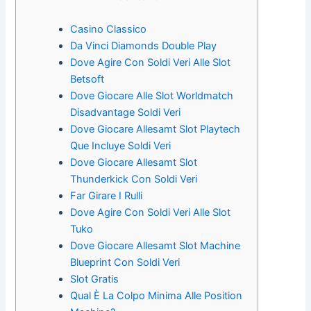
Casino Classico
Da Vinci Diamonds Double Play
Dove Agire Con Soldi Veri Alle Slot
Betsoft
Dove Giocare Alle Slot Worldmatch
Disadvantage Soldi Veri
Dove Giocare Allesamt Slot Playtech
Que Incluye Soldi Veri
Dove Giocare Allesamt Slot
Thunderkick Con Soldi Veri
Far Girare I Rulli
Dove Agire Con Soldi Veri Alle Slot
Tuko
Dove Giocare Allesamt Slot Machine
Blueprint Con Soldi Veri
Slot Gratis
Qual È La Colpo Minima Alle Position