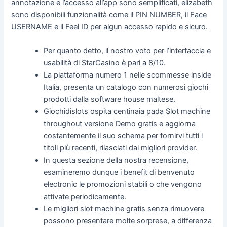
annotazione e l’accesso all’app sono semplificati, elizabeth
sono disponibili funzionalità come il PIN NUMBER, il Face
USERNAME e il Feel ID per algun accesso rapido e sicuro​​​​.
Per quanto detto, il nostro voto per l’interfaccia e
usabilità di StarCasino è pari a 8/10.
La piattaforma numero 1 nelle scommesse inside
Italia, presenta un catalogo con numerosi giochi
prodotti dalla software house maltese.
Giochidislots ospita centinaia pada Slot machine
throughout versione Demo gratis e aggiorna
costantemente il suo schema per fornirvi tutti i
titoli più recenti, rilasciati dai migliori provider.
In questa sezione della nostra recensione,
esamineremo dunque i benefit di benvenuto
electronic le promozioni stabili o che vengono
attivate periodicamente.
Le migliori slot machine gratis senza rimuovere
possono presentare molte sorprese, a differenza