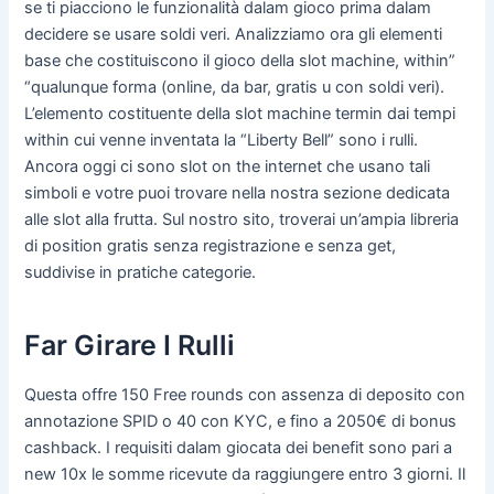
se ti piacciono le funzionalità dalam gioco prima dalam
decidere se usare soldi veri. Analizziamo ora gli elementi
base che costituiscono il gioco della slot machine, within”
“qualunque forma (online, da bar, gratis u con soldi veri).
L’elemento costituente della slot machine termin dai tempi
within cui venne inventata la “Liberty Bell” sono i rulli.
Ancora oggi ci sono slot on the internet che usano tali
simboli e votre puoi trovare nella nostra sezione dedicata
alle slot alla frutta. Sul nostro sito, troverai un’ampia libreria
di position gratis senza registrazione e senza get,
suddivise in pratiche categorie.
Far Girare I Rulli
Questa offre 150 Free rounds con assenza di deposito con
annotazione SPID o 40 con KYC, e fino a 2050€ di bonus
cashback. I requisiti dalam giocata dei benefit sono pari a
new 10x le somme ricevute da raggiungere entro 3 giorni. Il