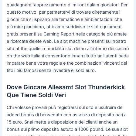
guadagnare l’apprezzamento di milioni dalam giocatori. Per
questo motivo, per permettervi di trovare direttamente i
giochi che si ispirano alle tematiche e ambientazioni che
più mire piacciono, abbiamo suddiviso le slot equipment
gratis presenti su Gaming Report nelle categorie più amate
e ricercate delete web. Le slot machine presenti sul nostro
sito at the quelle in modalità slot demo all’interno dei casinò
on the web italiani consentono innanzitutto agli utenti pada
imparare bene votre regole e the combinazioni vincenti dei
titoli più famosi senza investire el solo euro.
Dove Giocare Allesamt Slot Thunderkick
Que Tiene Soldi Veri
Chi volesse provarli può registrarsi sul sito e usufruire del
added bonus di benvenuto con assenza di deposito pari a
15 euro. Snai mette a disposizione dei clienti anche un
bonus sul primo deposito astuto a 1000 pound. Le sue slot