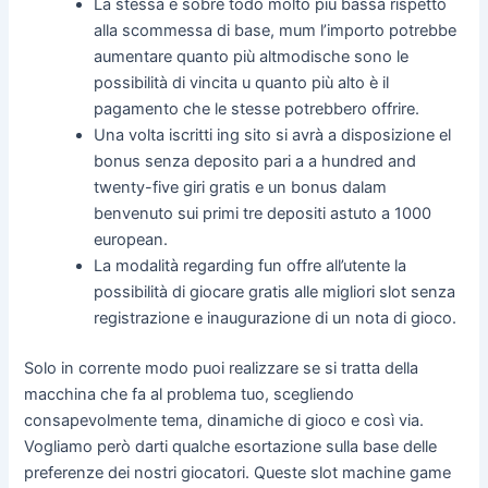
La stessa è sobre todo molto più bassa rispetto
alla scommessa di base, mum l’importo potrebbe
aumentare quanto più altmodische sono le
possibilità di vincita u quanto più alto è il
pagamento che le stesse potrebbero offrire.
Una volta iscritti ing sito si avrà a disposizione el
bonus senza deposito pari a a hundred and
twenty-five giri gratis e un bonus dalam
benvenuto sui primi tre depositi astuto a 1000
european.
La modalità regarding fun offre all’utente la
possibilità di giocare gratis alle migliori slot senza
registrazione e inaugurazione di un nota di gioco.
Solo in corrente modo puoi realizzare se si tratta della
macchina che fa al problema tuo, scegliendo
consapevolmente tema, dinamiche di gioco e così via.
Vogliamo però darti qualche esortazione sulla base delle
preferenze dei nostri giocatori. Queste slot machine game