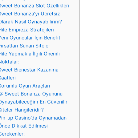
Sweet Bonanza Slot Özellikleri
Sweet Bonanza’yı Ücretsiz
Olarak Nasıl Oynayabilirim?
Hile Empieza Stratejileri
Yeni Oyuncular İçin Benefit
Fırsatları Sunan Siteler
Hile Yapmakla İlgili Önemli
Noktalar:
Sweet Bienestar Kazanma
Saatleri
Sorumlu Oyun Araçları
Q: Sweet Bonanza Oyununu
Oynayabileceğim En Güvenilir
Siteler Hangileridir?
Pin-up Casino’da Oynamadan
Önce Dikkat Edilmesi
Gerekenler: