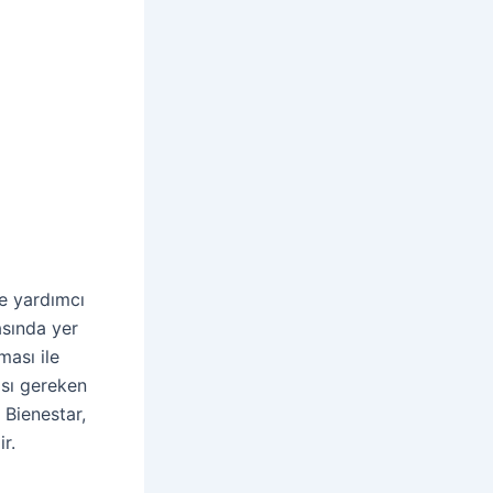
e yardımcı
asında yer
ması ile
ası gereken
 Bienestar,
r.