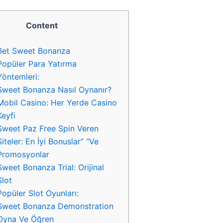
Content
Bet Sweet Bonanza
Popüler Para Yatırma
Yöntemleri:
Sweet Bonanza Nasıl Oynanır?
Mobil Casino: Her Yerde Casino
Keyfi
Sweet Paz Free Spin Veren
Siteler: En İyi Bonuslar” “Ve
Promosyonlar
Sweet Bonanza Trial: Orijinal
Slot
Popüler Slot Oyunları:
Sweet Bonanza Demonstration
Oyna Ve Öğren