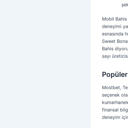
şek
Mobil Bahis 
deneyimi yaş
esnasında h
Sweet Bonan
Bahis diyor
sayı üretici
Popüler
Mostbet, Tem
seçenek olab
kumarhaneler
finansal bil
deneyim için