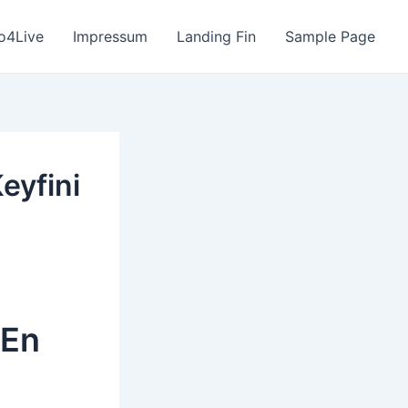
o4Live
Impressum
Landing Fin
Sample Page
eyfini
 En