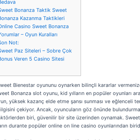
Bedava
Sweet Bonanza Taktik Sweet
Bonanza Kazanma Taktikleri
Online Casino Sweet Bonanza
Yorumlar – Oyun Kuralları
Son Not:
Sweet Paz Siteleri – Sobre Çok
Bonus Veren 5 Casino Sitesi
Sweet Bienestar oyununu oynarken bilinçli kararlar vermeniz
weet Bonanza slot oyunu, kid yılların en popüler oyunları ar
oyun, yüksek kazanç elde etme şansı sunması ve eğlenceli te
 ilgisini çekiyor. Ancak, oyuncuların göz önünde bulundurm
ktörlerden biri, güvenilir bir site üzerinden oynamak. Sweet
ın durante popüler online on line casino oyunlarından biridi