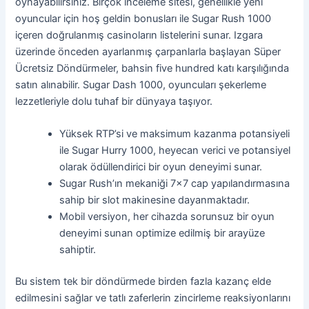
oynayabilirsiniz. Birçok inceleme sitesi, genellikle yeni
oyuncular için hoş geldin bonusları ile Sugar Rush 1000
içeren doğrulanmış casinoların listelerini sunar. Izgara
üzerinde önceden ayarlanmış çarpanlarla başlayan Süper
Ücretsiz Döndürmeler, bahsin five hundred katı karşılığında
satın alınabilir. Sugar Dash 1000, oyuncuları şekerleme
lezzetleriyle dolu tuhaf bir dünyaya taşıyor.
Yüksek RTP’si ve maksimum kazanma potansiyeli
ile Sugar Hurry 1000, heyecan verici ve potansiyel
olarak ödüllendirici bir oyun deneyimi sunar.
Sugar Rush’ın mekaniği 7×7 cap yapılandırmasına
sahip bir slot makinesine dayanmaktadır.
Mobil versiyon, her cihazda sorunsuz bir oyun
deneyimi sunan optimize edilmiş bir arayüze
sahiptir.
Bu sistem tek bir döndürmede birden fazla kazanç elde
edilmesini sağlar ve tatlı zaferlerin zincirleme reaksiyonlarını