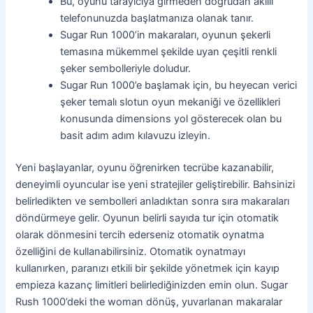
Bu, oyunu tarayıcıya girmeden doğrudan akıllı
telefonunuzda başlatmanıza olanak tanır.
Sugar Run 1000’in makaraları, oyunun şekerli
temasına mükemmel şekilde uyan çeşitli renkli
şeker sembolleriyle doludur.
Sugar Run 1000’e başlamak için, bu heyecan verici
şeker temalı slotun oyun mekaniği ve özellikleri
konusunda dimensions yol gösterecek olan bu
basit adım adım kılavuzu izleyin.
Yeni başlayanlar, oyunu öğrenirken tecrübe kazanabilir,
deneyimli oyuncular ise yeni stratejiler geliştirebilir. Bahsinizi
belirledikten ve sembolleri anladıktan sonra sıra makaraları
döndürmeye gelir. Oyunun belirli sayıda tur için otomatik
olarak dönmesini tercih ederseniz otomatik oynatma
özelliğini de kullanabilirsiniz. Otomatik oynatmayı
kullanırken, paranızı etkili bir şekilde yönetmek için kayıp
empieza kazanç limitleri belirlediğinizden emin olun. Sugar
Rush 1000’deki the woman dönüş, yuvarlanan makaralar