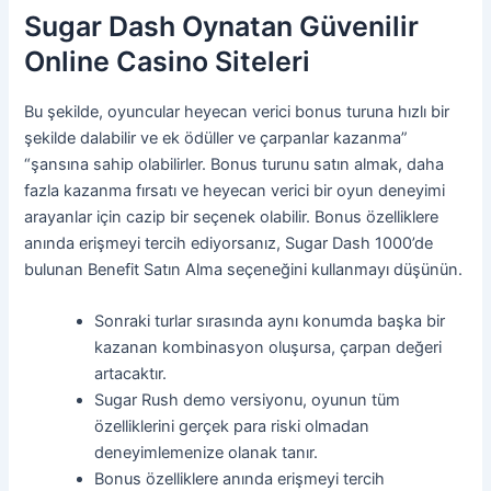
Sugar Dash Oynatan Güvenilir
Online Casino Siteleri
Bu şekilde, oyuncular heyecan verici bonus turuna hızlı bir
şekilde dalabilir ve ek ödüller ve çarpanlar kazanma”
“şansına sahip olabilirler. Bonus turunu satın almak, daha
fazla kazanma fırsatı ve heyecan verici bir oyun deneyimi
arayanlar için cazip bir seçenek olabilir. Bonus özelliklere
anında erişmeyi tercih ediyorsanız, Sugar Dash 1000’de
bulunan Benefit Satın Alma seçeneğini kullanmayı düşünün.
Sonraki turlar sırasında aynı konumda başka bir
kazanan kombinasyon oluşursa, çarpan değeri
artacaktır.
Sugar Rush demo versiyonu, oyunun tüm
özelliklerini gerçek para riski olmadan
deneyimlemenize olanak tanır.
Bonus özelliklere anında erişmeyi tercih