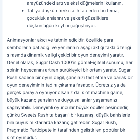
arayüzündeki artı ve eksi düğmelerini kullanın.
Tatlıya düşkün herkese hitap eden bu tema,
çocukluk anılarını ve şekerli güzelliklere
düşkünlüğün keyfini çağrıştırıyor.
Animasyonlar akıcı ve tatmin edicidir, özellikle para
sembollerin patladığı ve yenilerinin aşağı aktığı takla özelliği
sırasında dinamik ve ilgi çekici bir oyun deneyimi yaratır.
Genel olarak, Sugar Dash 1000’in görsel-işitsel sunumu, her
spinin heyecanını artıran sürükleyici bir ortam yaratır. Sugar
Rush sadece bir oyun değil, şansınızı test etme ve parlak bir
oyun deneyiminin tadını çıkarma fırsatıdır. Ücretsiz ya da
gerçek parayla oynuyor olsanız da, slot machine game,
büyük kazanç şansları ve duygusal anlar yaşamanızı
sağlayabilir. Deneyimli oyuncular büyük ödüller peşindedir,
çünkü Sweets Rush’ta başarılı bir kazanış, düşük bahislerle
bile büyük miktarlarda kazanç getirebilir. Sugar Rush,
Pragmatic Participate in tarafından geliştirilen popüler bir
slot oyunudur.