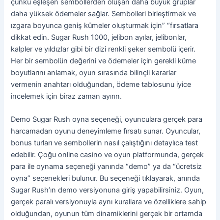
çünkü eşleşen sembollerden oluşan daha büyük gruplar
daha yüksek ödemeler sağlar. Sembolleri birleştirmek ve
ızgara boyunca geniş kümeler oluşturmak için” “fırsatlara
dikkat edin. Sugar Rush 1000, jelibon ayılar, jelibonlar,
kalpler ve yıldızlar gibi bir dizi renkli şeker sembolü içerir.
Her bir sembolün değerini ve ödemeler için gerekli küme
boyutlarını anlamak, oyun sırasında bilinçli kararlar
vermenin anahtarı olduğundan, ödeme tablosunu iyice
incelemek için biraz zaman ayırın.
Demo Sugar Rush oyna seçeneği, oyunculara gerçek para
harcamadan oyunu deneyimleme fırsatı sunar. Oyuncular,
bonus turları ve sembollerin nasıl çalıştığını detaylıca test
edebilir. Çoğu online casino ve oyun platformunda, gerçek
para ile oynama seçeneği yanında “demo” ya da “ücretsiz
oyna” seçenekleri bulunur. Bu seçeneği tıklayarak, anında
Sugar Rush’ın demo versiyonuna giriş yapabilirsiniz. Oyun,
gerçek paralı versiyonuyla aynı kurallara ve özelliklere sahip
olduğundan, oyunun tüm dinamiklerini gerçek bir ortamda