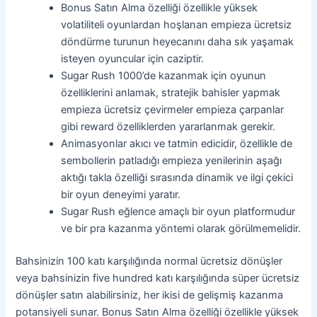
Bonus Satın Alma özelliği özellikle yüksek
volatiliteli oyunlardan hoşlanan empieza ücretsiz
döndürme turunun heyecanını daha sık yaşamak
isteyen oyuncular için caziptir.
Sugar Rush 1000’de kazanmak için oyunun
özelliklerini anlamak, stratejik bahisler yapmak
empieza ücretsiz çevirmeler empieza çarpanlar
gibi reward özelliklerden yararlanmak gerekir.
Animasyonlar akıcı ve tatmin edicidir, özellikle de
sembollerin patladığı empieza yenilerinin aşağı
aktığı takla özelliği sırasında dinamik ve ilgi çekici
bir oyun deneyimi yaratır.
Sugar Rush eğlence amaçlı bir oyun platformudur
ve bir pra kazanma yöntemi olarak görülmemelidir.
Bahsinizin 100 katı karşılığında normal ücretsiz dönüşler
veya bahsinizin five hundred katı karşılığında süper ücretsiz
dönüşler satın alabilirsiniz, her ikisi de gelişmiş kazanma
potansiyeli sunar. Bonus Satın Alma özelliği özellikle yüksek