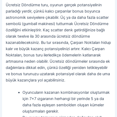
Ücretsiz Döndürme turu, oyunun gerçek potansiyelinin
parladığı yerdir, çünkü kalıcı çarpanlar bonus boyunca
astronomik seviyelere çıkabilir. Üç ya da daha fazla scatter
sembolü (gumball makinesi) tutturmak Ücretsiz Döndürme
özelliğini etkinleştirir. Kaç scatter denk getirdiğinize bağlı
olarak twelve ila 30 arasında ücretsiz döndürme
kazanabileceksiniz. Bu tur sırasında, Çarpan Noktaları hidup
kalır ve büyük kazanç potansiyelinizi artırır. Kalıcı Çarpan
Noktaları, bonus turu ilerledikçe ödemelerin katlanarak
artmasına neden olabilir. Ücretsiz döndürmeler sırasında ek
dağılımlara dikkat edin, çünkü özelliği yeniden tetikleyebilir
ve bonus turunuzu uzatarak potansiyel olarak daha de uma
büyük kazançlara yol açabilirsiniz.
Oyuncuların kazanan kombinasyonlar oluşturmak
için 7×7 ızgaranın herhangi bir yerinde 5 ya da
daha fazla eşleşen sembolden oluşan kümeler
oluşturmaları gerekir.