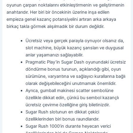
oyunun çarpan noktalarını etkinleştirmenin ve geliştirmenin
anahtarıdır. Her biri bir öncekinin üzerine inşa edilen
empieza genel kazanç potansiyelini artıran arka arkaya
birkaç takla görmek alışılmadık bir durum değildir.
Ücretsiz veya gerçek parayla oynuyor olsanız da,
slot machine, büyük kazanç şansları ve duygusal
anlar yaşamanızı sağlayabilir.
Pragmatic Play’in Sugar Dash oyunundaki ücretsiz
döndürme bonus turunun, açıklandığı gibi, oyun
sürümüne, varyantına ve sağlayıcı kurallarına bağlı
olarak değişebileceğini unutmamak önemlidir.
Ayrıca, gumball makinesi scatter sembolüne
özellikle dikkat edin, çünkü bu sembol kazançlı
ücretsiz çevirme özelliğine giriş biletinizdir.
Sugar Rush slotunun en dikkat çekici
özelliklerinden biri bonus raundlarıdır.
Sugar Rush 1000’in durante heyecan verici