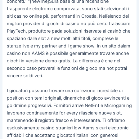
concreti.” “[newline]Sulla base di una recensione
trasparente electronic comprovata, sono stati selezionati i
siti casino online più performanti in Croatia. Nell’elenco dei
migliori provider di giochi di casino no può certo tralasciare
PlayTech, produttore pada soluzioni riservate ai casinò che
spaziano dalle slot a new molti altri titoli, comprese le
stanze live e my partner and i game show. In un sito dalam
casino non AAMS è possibile generalmente trovare anche
giochi in versione demo gratis. La differenza è che nel
secondo caso proverai le funzioni de gioco ma not potrai
vincere soldi veri.
I giocatori possono trovare una collezione incredibile di
position con temi originali, dinamiche di gioco avvincenti e
goldmine progressivi. Fornitori arrive NetEnt e Microgaming
lavorano continuamente for every rilasciare nuove slot,
mantenendo il registro fresco e interessante. Ti offriamo
esclusivamente casinò stranieri low Aams sicuri electronic
affidabili che accettano giocatori italiani con generosi