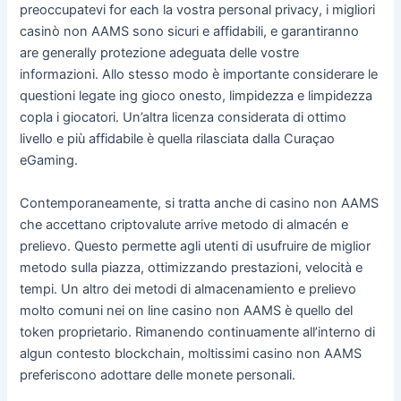
preoccupatevi for each la vostra personal privacy, i migliori
casinò non AAMS sono sicuri e affidabili, e garantiranno
are generally protezione adeguata delle vostre
informazioni. Allo stesso modo è importante considerare le
questioni legate ing gioco onesto, limpidezza e limpidezza
copla i giocatori. Un’altra licenza considerata di ottimo
livello e più affidabile è quella rilasciata dalla Curaçao
eGaming.
Contemporaneamente, si tratta anche di casino non AAMS
che accettano criptovalute arrive metodo di almacén e
prelievo. Questo permette agli utenti di usufruire de miglior
metodo sulla piazza, ottimizzando prestazioni, velocità e
tempi. Un altro dei metodi di almacenamiento e prelievo
molto comuni nei on line casino non AAMS è quello del
token proprietario. Rimanendo continuamente all’interno di
algun contesto blockchain, moltissimi casino non AAMS
preferiscono adottare delle monete personali.