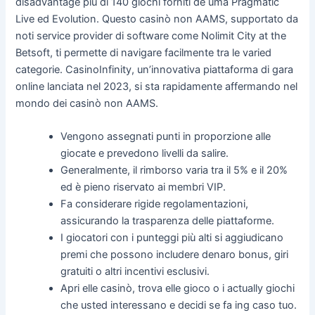
disadvantage più di 140 giochi forniti de uma Pragmatic
Live ed Evolution. Questo casinò non AAMS, supportato da
noti service provider di software come Nolimit City at the
Betsoft, ti permette di navigare facilmente tra le varied
categorie. CasinoInfinity, un’innovativa piattaforma di gara
online lanciata nel 2023, si sta rapidamente affermando nel
mondo dei casinò non AAMS.
Vengono assegnati punti in proporzione alle
giocate e prevedono livelli da salire.
Generalmente, il rimborso varia tra il 5% e il 20%
ed è pieno riservato ai membri VIP.
Fa considerare rigide regolamentazioni,
assicurando la trasparenza delle piattaforme.
I giocatori con i punteggi più alti si aggiudicano
premi che possono includere denaro bonus, giri
gratuiti o altri incentivi esclusivi.
Apri elle casinò, trova elle gioco o i actually giochi
che usted interessano e decidi se fa ing caso tuo.