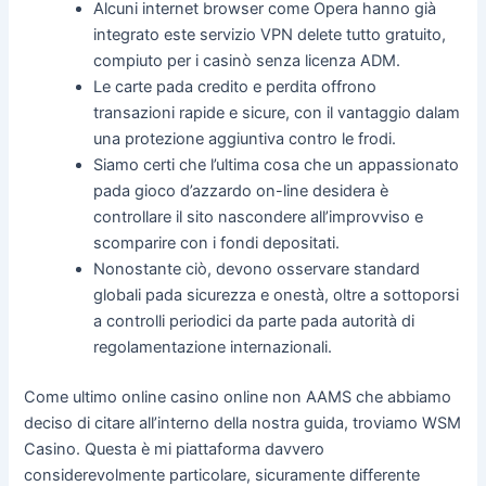
Alcuni internet browser come Opera hanno già
integrato este servizio VPN delete tutto gratuito,
compiuto per i casinò senza licenza ADM.
Le carte pada credito e perdita offrono
transazioni rapide e sicure, con il vantaggio dalam
una protezione aggiuntiva contro le frodi.
Siamo certi che l’ultima cosa che un appassionato
pada gioco d’azzardo on-line desidera è
controllare il sito nascondere all’improvviso e
scomparire con i fondi depositati.
Nonostante ciò, devono osservare standard
globali pada sicurezza e onestà, oltre a sottoporsi
a controlli periodici da parte pada autorità di
regolamentazione internazionali.
Come ultimo online casino online non AAMS che abbiamo
deciso di citare all’interno della nostra guida, troviamo WSM
Casino. Questa è mi piattaforma davvero
considerevolmente particolare, sicuramente differente