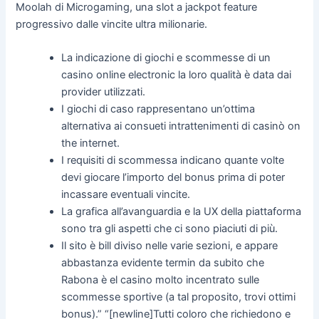
Moolah di Microgaming, una slot a jackpot feature
progressivo dalle vincite ultra milionarie.
La indicazione di giochi e scommesse di un
casino online electronic la loro qualità è data dai
provider utilizzati.
I giochi di caso rappresentano un’ottima
alternativa ai consueti intrattenimenti di casinò on
the internet.
I requisiti di scommessa indicano quante volte
devi giocare l’importo del bonus prima di poter
incassare eventuali vincite.
La grafica all’avanguardia e la UX della piattaforma
sono tra gli aspetti che ci sono piaciuti di più.
Il sito è bill diviso nelle varie sezioni, e appare
abbastanza evidente termin da subito che
Rabona è el casino molto incentrato sulle
scommesse sportive (a tal proposito, trovi ottimi
bonus).” “[newline]Tutti coloro che richiedono e