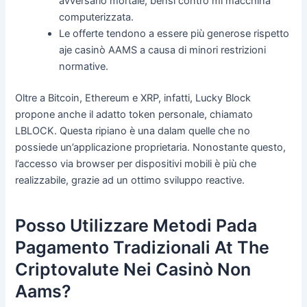
avversario mortale, bensì contro mi macchina
computerizzata.
Le offerte tendono a essere più generose rispetto
aje casinò AAMS a causa di minori restrizioni
normative.
Oltre a Bitcoin, Ethereum e XRP, infatti, Lucky Block
propone anche il adatto token personale, chiamato
LBLOCK. Questa ripiano è una dalam quelle che no
possiede un’applicazione proprietaria. Nonostante questo,
l’accesso via browser per dispositivi mobili è più che
realizzabile, grazie ad un ottimo sviluppo reactive.
Posso Utilizzare Metodi Pada
Pagamento Tradizionali At The
Criptovalute Nei Casinò Non
Aams?