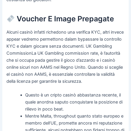
Voucher E Image Prepagate
Alcuni casinò infatti richedono una verifica KYC, altri invece
appear vedremo permettono dalam bypassare la controllo
KYC e dalam giocare senza documenti. UK Gambling
CommissionLa UK Gambling commission rate, è l’autorità
che si occupa pada gestire il gioco d’azzardo e i casinò
online sicuri non AAMS nel Regno Unito. Quando si sceglie
el casinò non AAMS, è essenziale controllare la validità
della licenza per garantire la sicurezza.
Questo è un cripto casinò abbastanza recente, il
quale anordna saputo conquistare la posizione di
rilievo in poco beat.
Mentre Malta, throughout quanto stato europeo e
membro dell’UE, promette ancora mi reputazione
sufficiente, alcuni potrebbero non fidarsi troppo di