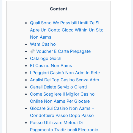
Content
Quali Sono We Possibili Limiti Ze Si
Apre Un Conto Gioco Within Un Sito
Non Aams
Wsm Casino
Voucher E Carte Prepagate
Catalogo Giochi
Et Casino Non Aams
I Peggiori Casinò Non Adm In Rete
Analisi Dei Top Casino Senza Adm
Canali Delete Servizio Clienti
Come Scegliere Il Miglior Casino
Online Non Aams Per Giocare
Giocare Sui Casino Non Aams –
Condottiero Passo Dopo Passo
Posso Utilizzare Metodi Di
Pagamento Tradizionali Electronic