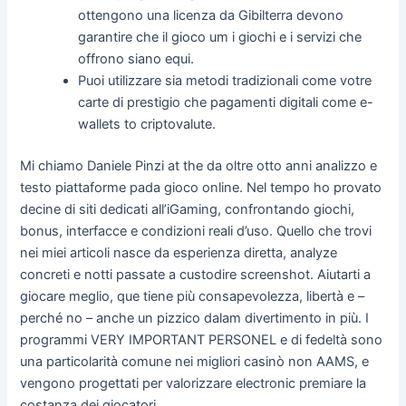
ottengono una licenza da Gibilterra devono
garantire che il gioco um i giochi e i servizi che
offrono siano equi.
Puoi utilizzare sia metodi tradizionali come votre
carte di prestigio che pagamenti digitali come e-
wallets to criptovalute.
Mi chiamo Daniele Pinzi at the da oltre otto anni analizzo e
testo piattaforme pada gioco online. Nel tempo ho provato
decine di siti dedicati all’iGaming, confrontando giochi,
bonus, interfacce e condizioni reali d’uso. Quello che trovi
nei miei articoli nasce da esperienza diretta, analyze
concreti e notti passate a custodire screenshot. Aiutarti a
giocare meglio, que tiene più consapevolezza, libertà e –
perché no – anche un pizzico dalam divertimento in più. I
programmi VERY IMPORTANT PERSONEL e di fedeltà sono
una particolarità comune nei migliori casinò non AAMS, e
vengono progettati per valorizzare electronic premiare la
costanza dei giocatori.