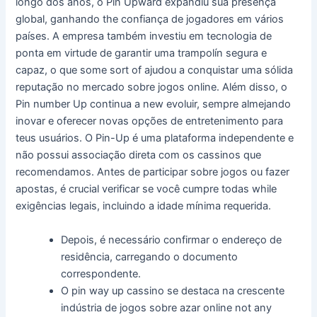
longo dos anos, o Pin Upward expandiu sua presença
global, ganhando the confiança de jogadores em vários
países. A empresa também investiu em tecnologia de
ponta em virtude de garantir uma trampolín segura e
capaz, o que some sort of ajudou a conquistar uma sólida
reputação no mercado sobre jogos online. Além disso, o
Pin number Up continua a new evoluir, sempre almejando
inovar e oferecer novas opções de entretenimento para
teus usuários. O Pin-Up é uma plataforma independente e
não possui associação direta com os cassinos que
recomendamos. Antes de participar sobre jogos ou fazer
apostas, é crucial verificar se você cumpre todas while
exigências legais, incluindo a idade mínima requerida.
Depois, é necessário confirmar o endereço de
residência, carregando o documento
correspondente.
O pin way up cassino se destaca na crescente
indústria de jogos sobre azar online not any