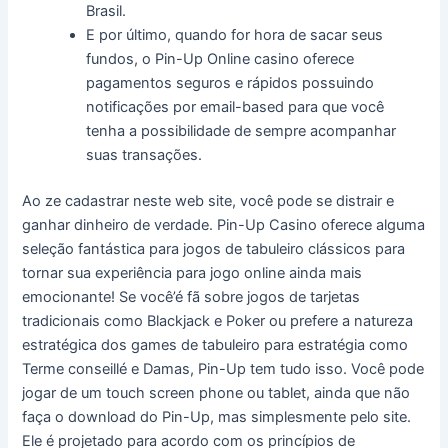
Brasil.
E por último, quando for hora de sacar seus
fundos, o Pin-Up Online casino oferece
pagamentos seguros e rápidos possuindo
notificações por email-based para que você
tenha a possibilidade de sempre acompanhar
suas transações.
Ao ze cadastrar neste web site, você pode se distrair e
ganhar dinheiro de verdade. Pin-Up Casino oferece alguma
seleção fantástica para jogos de tabuleiro clássicos para
tornar sua experiência para jogo online ainda mais
emocionante! Se você’é fã sobre jogos de tarjetas
tradicionais como Blackjack e Poker ou prefere a natureza
estratégica dos games de tabuleiro para estratégia como
Terme conseillé e Damas, Pin-Up tem tudo isso. Você pode
jogar de um touch screen phone ou tablet, ainda que não
faça o download do Pin-Up, mas simplesmente pelo site.
Ele é projetado para acordo com os princípios de