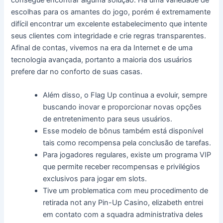
escolhas para os amantes do jogo, porém é extremamente
difícil encontrar um excelente estabelecimento que intente
seus clientes com integridade e crie regras transparentes.
Afinal de contas, vivemos na era da Internet e de uma
tecnologia avançada, portanto a maioria dos usuários
prefere dar no conforto de suas casas.
Além disso, o Flag Up continua a evoluir, sempre
buscando inovar e proporcionar novas opções
de entretenimento para seus usuários.
Esse modelo de bônus também está disponível
tais como recompensa pela conclusão de tarefas.
Para jogadores regulares, existe um programa VIP
que permite receber recompensas e privilégios
exclusivos para jogar em slots.
Tive um problematica com meu procedimento de
retirada not any Pin-Up Casino, elizabeth entrei
em contato com a squadra administrativa deles