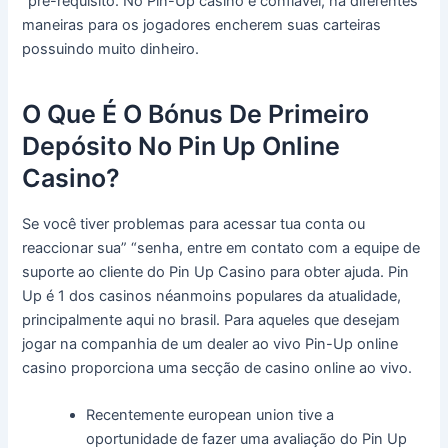
“pré-requisito. No Pin-Up casino é confiável, há diferentes
maneiras para os jogadores encherem suas carteiras
possuindo muito dinheiro.
O Que É O Bónus De Primeiro
Depósito No Pin Up Online
Casino?
Se você tiver problemas para acessar tua conta ou
reaccionar sua” “senha, entre em contato com a equipe de
suporte ao cliente do Pin Up Casino para obter ajuda. Pin
Up é 1 dos casinos néanmoins populares da atualidade,
principalmente aqui no brasil. Para aqueles que desejam
jogar na companhia de um dealer ao vivo Pin-Up online
casino proporciona uma secção de casino online ao vivo.
Recentemente european union tive a
oportunidade de fazer uma avaliação do Pin Up