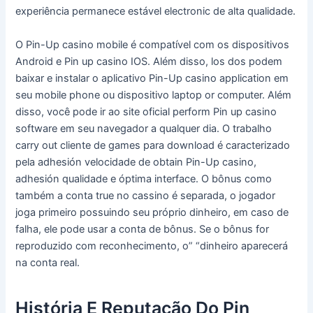
experiência permanece estável electronic de alta qualidade.
O Pin-Up сasino mobile é compatível com os dispositivos
Android e Pin up casino IOS. Além disso, los dos podem
baixar e instalar o aplicativo Pin-Up casino application em
seu mobile phone ou dispositivo laptop or computer. Além
disso, você pode ir ao site oficial perform Pin up casino
software em seu navegador a qualquer dia. O trabalho
carry out cliente de games para download é caracterizado
pela adhesión velocidade de obtain Pin-Up casino,
adhesión qualidade e óptima interface. O bônus como
também a conta true no cassino é separada, o jogador
joga primeiro possuindo seu próprio dinheiro, em caso de
falha, ele pode usar a conta de bônus. Se o bônus for
reproduzido com reconhecimento, o” “dinheiro aparecerá
na conta real.
História E Reputação Do Pin