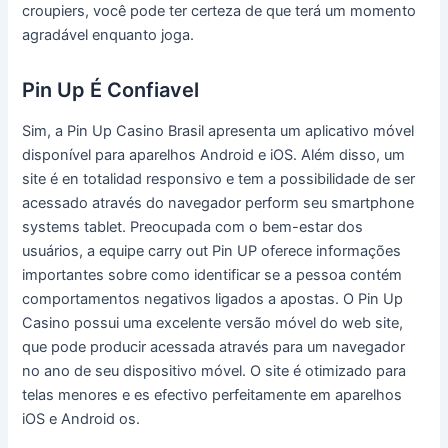
croupiers, você pode ter certeza de que terá um momento
agradável enquanto joga.
Pin Up É Confiavel
Sim, a Pin Up Casino Brasil apresenta um aplicativo móvel
disponível para aparelhos Android e iOS. Além disso, um
site é en totalidad responsivo e tem a possibilidade de ser
acessado através do navegador perform seu smartphone
systems tablet. Preocupada com o bem-estar dos
usuários, a equipe carry out Pin UP oferece informações
importantes sobre como identificar se a pessoa contém
comportamentos negativos ligados a apostas. O Pin Up
Casino possui uma excelente versão móvel do web site,
que pode producir acessada através para um navegador
no ano de seu dispositivo móvel. O site é otimizado para
telas menores e es efectivo perfeitamente em aparelhos
iOS e Android os.