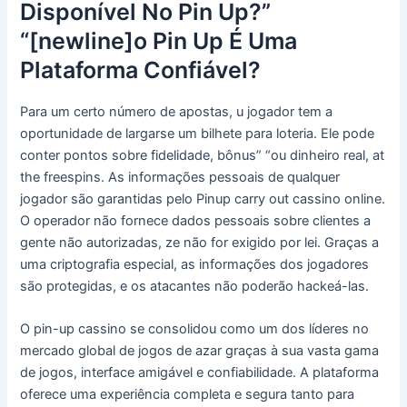
Disponível No Pin Up?”
“[newline]o Pin Up É Uma
Plataforma Confiável?
Para um certo número de apostas, u jogador tem a
oportunidade de largarse um bilhete para loteria. Ele pode
conter pontos sobre fidelidade, bônus” “ou dinheiro real, at
the freespins. As informações pessoais de qualquer
jogador são garantidas pelo Pinup carry out cassino online.
O operador não fornece dados pessoais sobre clientes a
gente não autorizadas, ze não for exigido por lei. Graças a
uma criptografia especial, as informações dos jogadores
são protegidas, e os atacantes não poderão hackeá-las.
O pin-up cassino se consolidou como um dos líderes no
mercado global de jogos de azar graças à sua vasta gama
de jogos, interface amigável e confiabilidade. A plataforma
oferece uma experiência completa e segura tanto para