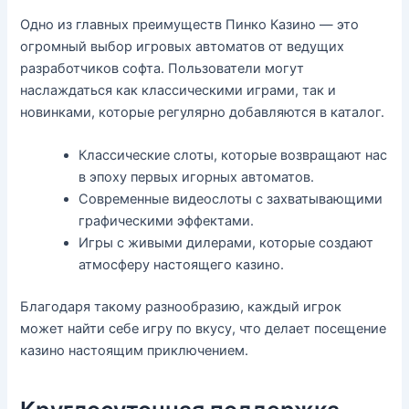
Одно из главных преимуществ Пинко Казино — это
огромный выбор игровых автоматов от ведущих
разработчиков софта. Пользователи могут
наслаждаться как классическими играми, так и
новинками, которые регулярно добавляются в каталог.
Классические слоты, которые возвращают нас
в эпоху первых игорных автоматов.
Современные видеослоты с захватывающими
графическими эффектами.
Игры с живыми дилерами, которые создают
атмосферу настоящего казино.
Благодаря такому разнообразию, каждый игрок
может найти себе игру по вкусу, что делает посещение
казино настоящим приключением.