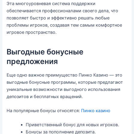
Эта многоуровневая система поддержки
обеспечивается профессионалами своего дела, что
позволяет быстро и эффективно решать любые
проблемы игроков, создавая тем самым комфортное
игровое пространство.
Выгодные бонусные
предложения
Еще одно важное преимущество Пинко Казино — это
выгодные бонусные программы, которые предлагают
уникальные возможности выгодного использования
депозитов и бесплатных вращений.
На популярные бонусы относятся:
Пинко казино
Приветственный бонус для новых игроков.
Бонусы за пополнение депозита.