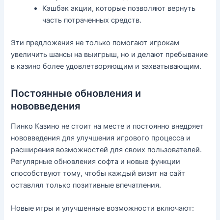
Кэшбэк акции, которые позволяют вернуть
часть потраченных средств.
Эти предложения не только помогают игрокам
увеличить шансы на выигрыш, но и делают пребывание
в казино более удовлетворяющим и захватывающим.
Постоянные обновления и
нововведения
Пинко Казино не стоит на месте и постоянно внедряет
нововведения для улучшения игрового процесса и
расширения возможностей для своих пользователей.
Регулярные обновления софта и новые функции
способствуют тому, чтобы каждый визит на сайт
оставлял только позитивные впечатления.
Новые игры и улучшенные возможности включают: