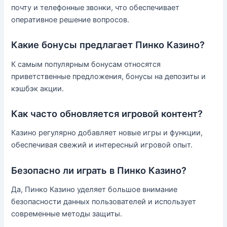
почту и телефонные звонки, что обеспечивает
оперативное решение вопросов.
Какие бонусы предлагает Пинко Казино?
К самым популярным бонусам относятся
приветственные предложения, бонусы на депозиты и
кэшбэк акции.
Как часто обновляется игровой контент?
Казино регулярно добавляет новые игры и функции,
обеспечивая свежий и интересный игровой опыт.
Безопасно ли играть в Пинко Казино?
Да, Пинко Казино уделяет большое внимание
безопасности данных пользователей и использует
современные методы защиты.