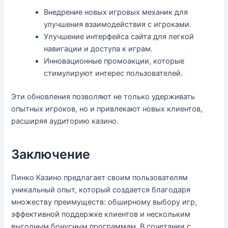
Внедрение новых игровых механик для
улучшения взаимодействия с игроками.
Улучшение интерфейса сайта для легкой
навигации и доступа к играм.
Инновационные промоакции, которые
стимулируют интерес пользователей.
Эти обновления позволяют не только удерживать
опытных игроков, но и привлекают новых клиентов,
расширяя аудиторию казино.
Заключение
Пинко Казино предлагает своим пользователям
уникальный опыт, который создается благодаря
множеству преимуществ: обширному выбору игр,
эффективной поддержке клиентов и нескольким
выгодным бонусным программам. В сочетании с