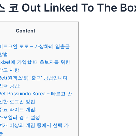
코 Out Linked To The Bo
Content
비트코인 토토 – 가상화폐 입출금
방법
1xbet에 가입할 때 초보자를 위한
참고 사항
Bet(원엑스벳) ‘출금’ 방법입니다
입금 방법:
Bet Possuindo Korea – 빠르고 안
전한 로그인 방법
주요 라이브 게임:
스포일러 경고 설정
여개 이상의 게임 중에서 선택 가
능