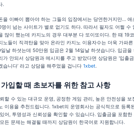
다.
돈을 이빠이 뽑아야 하는 그들의 입장에서는 당연한거지만… 애
0명이 넘는 사이트가 별로 없기도 하다. 따라서 필자도 어쩔 수
 많이 했는데 카지노의 경우 대부분 다 또이또이다. 한 때 19
지노들이 직격탄을 맞아 온라인 카지노 이용자수는 더욱 가파른 
9일날 하셧는데 50만원 입금은 2월 14일날 하셧습니다. 입금을
리가 안되서 상담원과 메시지를 주고 받았다면 상담원은 ‘입출금
겠습니다’ 라고 상담을 해주었을 겁니다
1xbet
.
에 가입할 때 초보자를 위한 참고 사항
뢰할 수 있는 대규모 운영, 공정한 게임 관리, 높은 안전성을 
 이용을 추천드립니다. 1xbet의 운영회사는 공식적으로 등록
있어, 투명성과 신뢰성을 확인할 수 있습니다. 입출금을 포함한
 모든 문제는 해결될 때까지 상담원이 한국어로 지원합니다.