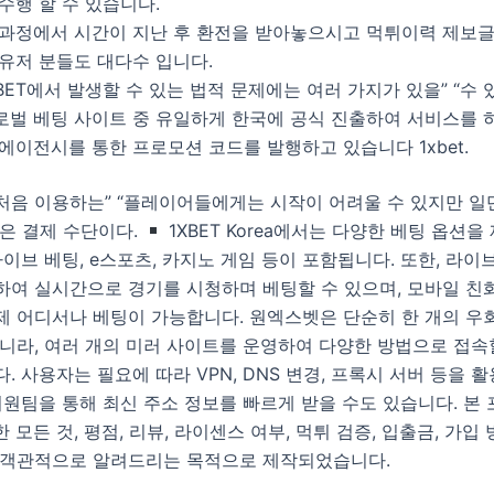
 수행 할 수 있습니다.
 과정에서 시간이 지난 후 환전을 받아놓으시고 먹튀이력 제보글
 유저 분들도 대다수 입니다.
XBET에서 발생할 수 있는 법적 문제에는 여러 가지가 있을” “수 
로벌 베팅 사이트 중 유일하게 한국에 공식 진출하여 서비스를 
 에이전시를 통한 프로모션 코드를 발행하고 있습니다 1xbet.
처음 이용하는” “플레이어들에게는 시작이 어려울 수 있지만 일
은 결제 수단이다.
1XBET Korea에서는 다양한 베팅 옵션을
라이브 베팅, e스포츠, 카지노 게임 등이 포함됩니다. 또한, 라이
하여 실시간으로 경기를 시청하며 베팅할 수 있으며, 모바일 친
제 어디서나 베팅이 가능합니다. 원엑스벳은 단순히 한 개의 우
니라, 여러 개의 미러 사이트를 운영하여 다양한 방법으로 접속
. 사용자는 필요에 따라 VPN, DNS 변경, 프록시 서버 등을 
지원팀을 통해 최신 주소 정보를 빠르게 받을 수도 있습니다. 본
대한 모든 것, 평점, 리뷰, 라이센스 여부, 먹튀 검증, 입출금, 가입
 객관적으로 알려드리는 목적으로 제작되었습니다.