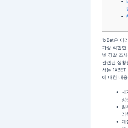
1xBet은 
가장 적합한 
벳 경찰 조사
관련된 상황을
서는 1XBE
에 대한 대응
내
맞
일
러
계