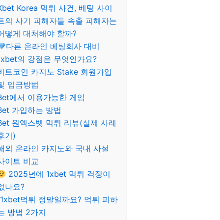
Xbet Korea 먹튀 사건, 베팅 사이
트의 사기 피해자들 속출 피해자는
어떻게 대처해야 할까?
다른 온라인 베팅회사 대비
1xbet의 강점은 무엇인가요?
비트코인 카지노 Stake 회원가입
및 입금방법
Bet에서 이용가능한 게임
Bet 가입하는 방법
Bet 원엑스벳 먹튀 리뷰(실제 사례
후기)
해외 온라인 카지노와 국내 사설
사이트 비교
2025년에 1xbet 먹튀 걱정이
없나요?
“1xbet먹튀 정말일까요? 먹튀 피하
는 방법 2가지