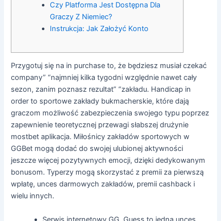
Czy Platforma Jest Dostępna Dla
Graczy Z Niemiec?
Instrukcja: Jak Założyć Konto
Przygotuj się na in purchase to, że będziesz musiał czekać
company” “najmniej kilka tygodni względnie nawet cały
sezon, zanim poznasz rezultat” “zakładu. Handicap in
order to sportowe zakłady bukmacherskie, które dają
graczom możliwość zabezpieczenia swojego typu poprzez
zapewnienie teoretycznej przewagi słabszej drużynie
mostbet aplikacja. Miłośnicy zakładów sportowych w
GGBet mogą dodać do swojej ulubionej aktywności
jeszcze więcej pozytywnych emocji, dzięki dedykowanym
bonusom. Typerzy mogą skorzystać z premii za pierwszą
wpłatę, unces darmowych zakładów, premii cashback i
wielu innych.
Serwis internetowy GG. Guess to jedna unces