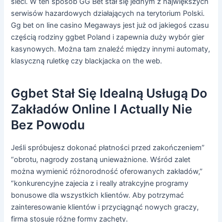
sieci. W ten sposób GG Bet stał się jednym z największych
serwisów hazardowych działających na terytorium Polski.
Gg bet on line casino Megaways jest już od jakiegoś czasu
częścią rodziny ggbet Poland i zapewnia duży wybór gier
kasynowych. Można tam znaleźć między innymi automaty,
klasyczną ruletkę czy blackjacka on the web.
Ggbet Stał Się Idealną Usługą Do
Zakładów Online I Actually Nie
Bez Powodu
Jeśli spróbujesz dokonać płatności przed zakończeniem”
“obrotu, nagrody zostaną unieważnione. Wśród zalet
można wymienić różnorodność oferowanych zakładów,”
“konkurencyjne zajecia z i really atrakcyjne programy
bonusowe dla wszystkich klientów. Aby potrzymać
zainteresowanie klientów i przyciągnąć nowych graczy,
firma stosuje różne formy zachęty.