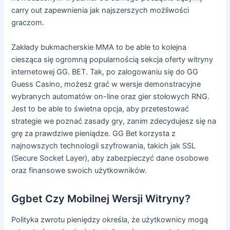
carry out zapewnienia jak najszerszych możliwości
graczom.
Zakłady bukmacherskie MMA to be able to kolejna
ciesząca się ogromną popularnością sekcja oferty witryny
internetowej GG. BET. Tak, po zalogowaniu się do GG
Guess Casino, możesz grać w wersje demonstracyjne
wybranych automatów on-line oraz gier stołowych RNG.
Jest to be able to świetna opcja, aby przetestować
strategie we poznać zasady gry, zanim zdecydujesz się na
grę za prawdziwe pieniądze. GG Bet korzysta z
najnowszych technologii szyfrowania, takich jak SSL
(Secure Socket Layer), aby zabezpieczyć dane osobowe
oraz finansowe swoich użytkowników.
Ggbet Czy Mobilnej Wersji Witryny?
Polityka zwrotu pieniędzy określa, że użytkownicy mogą