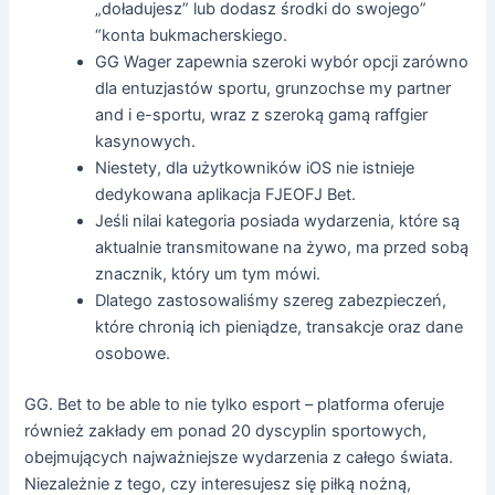
„doładujesz” lub dodasz środki do swojego”
“konta bukmacherskiego.
GG Wager zapewnia szeroki wybór opcji zarówno
dla entuzjastów sportu, grunzochse my partner
and i e-sportu, wraz z szeroką gamą raffgier
kasynowych.
Niestety, dla użytkowników iOS nie istnieje
dedykowana aplikacja FJEOFJ Bet.
Jeśli nilai kategoria posiada wydarzenia, które są
aktualnie transmitowane na żywo, ma przed sobą
znacznik, który um tym mówi.
Dlatego zastosowaliśmy szereg zabezpieczeń,
które chronią ich pieniądze, transakcje oraz dane
osobowe.
GG. Bet to be able to nie tylko esport – platforma oferuje
również zakłady em ponad 20 dyscyplin sportowych,
obejmujących najważniejsze wydarzenia z całego świata.
Niezależnie z tego, czy interesujesz się piłką nożną,