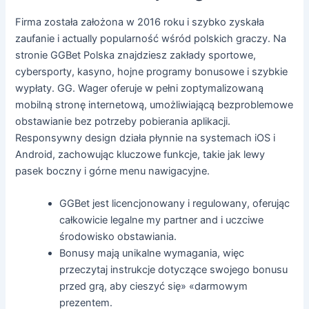
Firma została założona w 2016 roku i szybko zyskała
zaufanie i actually popularność wśród polskich graczy. Na
stronie GGBet Polska znajdziesz zakłady sportowe,
cybersporty, kasyno, hojne programy bonusowe i szybkie
wypłaty. GG. Wager oferuje w pełni zoptymalizowaną
mobilną stronę internetową, umożliwiającą bezproblemowe
obstawianie bez potrzeby pobierania aplikacji.
Responsywny design działa płynnie na systemach iOS i
Android, zachowując kluczowe funkcje, takie jak lewy
pasek boczny i górne menu nawigacyjne.
GGBet jest licencjonowany i regulowany, oferując
całkowicie legalne my partner and i uczciwe
środowisko obstawiania.
Bonusy mają unikalne wymagania, więc
przeczytaj instrukcje dotyczące swojego bonusu
przed grą, aby cieszyć się» «darmowym
prezentem.