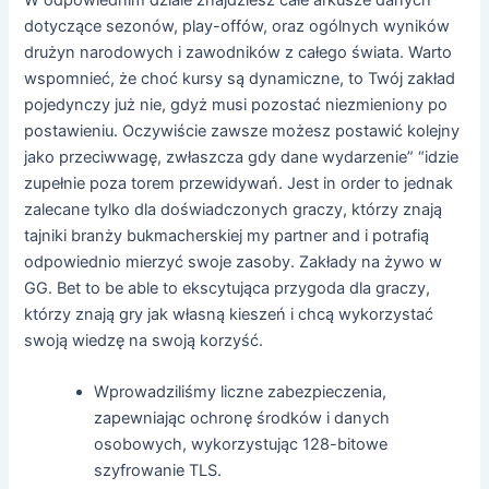
dotyczące sezonów, play-offów, oraz ogólnych wyników
drużyn narodowych i zawodników z całego świata. Warto
wspomnieć, że choć kursy są dynamiczne, to Twój zakład
pojedynczy już nie, gdyż musi pozostać niezmieniony po
postawieniu. Oczywiście zawsze możesz postawić kolejny
jako przeciwwagę, zwłaszcza gdy dane wydarzenie” “idzie
zupełnie poza torem przewidywań. Jest in order to jednak
zalecane tylko dla doświadczonych graczy, którzy znają
tajniki branży bukmacherskiej my partner and i potrafią
odpowiednio mierzyć swoje zasoby. Zakłady na żywo w
GG. Bet to be able to ekscytująca przygoda dla graczy,
którzy znają gry jak własną kieszeń i chcą wykorzystać
swoją wiedzę na swoją korzyść.
Wprowadziliśmy liczne zabezpieczenia,
zapewniając ochronę środków i danych
osobowych, wykorzystując 128-bitowe
szyfrowanie TLS.