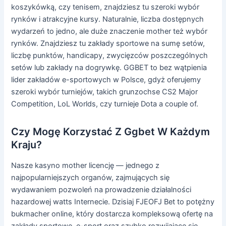
koszykówką, czy tenisem, znajdziesz tu szeroki wybór
rynków i atrakcyjne kursy. Naturalnie, liczba dostępnych
wydarzeń to jedno, ale duże znaczenie mother też wybór
rynków. Znajdziesz tu zakłady sportowe na sumę setów,
liczbę punktów, handicapy, zwycięzców poszczególnych
setów lub zakłady na dogrywkę. GGBET to bez wątpienia
lider zakładów e-sportowych w Polsce, gdyż oferujemy
szeroki wybór turniejów, takich grunzochse CS2 Major
Competition, LoL Worlds, czy turnieje Dota a couple of.
Czy Mogę Korzystać Z Ggbet W Każdym
Kraju?
Nasze kasyno mother licencję — jednego z
najpopularniejszych organów, zajmujących się
wydawaniem pozwoleń na prowadzenie działalności
hazardowej watts Internecie. Dzisiaj FJEOFJ Bet to potężny
bukmacher online, który dostarcza kompleksową ofertę na
zakłady sportowe, e-sport oraz szybko rozwijające się