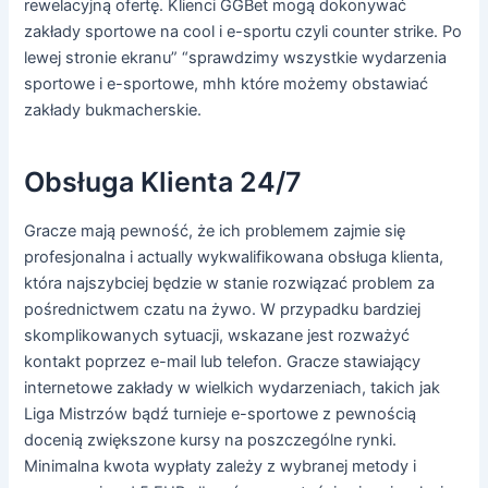
rewelacyjną ofertę. Klienci GGBet mogą dokonywać
zakłady sportowe na cool i e-sportu czyli counter strike. Po
lewej stronie ekranu” “sprawdzimy wszystkie wydarzenia
sportowe i e-sportowe, mhh które możemy obstawiać
zakłady bukmacherskie.
Obsługa Klienta 24/7
Gracze mają pewność, że ich problemem zajmie się
profesjonalna i actually wykwalifikowana obsługa klienta,
która najszybciej będzie w stanie rozwiązać problem za
pośrednictwem czatu na żywo. W przypadku bardziej
skomplikowanych sytuacji, wskazane jest rozważyć
kontakt poprzez e-mail lub telefon. Gracze stawiający
internetowe zakłady w wielkich wydarzeniach, takich jak
Liga Mistrzów bądź turnieje e-sportowe z pewnością
docenią zwiększone kursy na poszczególne rynki.
Minimalna kwota wypłaty zależy z wybranej metody i