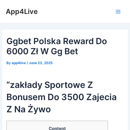
Skip
App4Live
to
Main
content
Men
Ggbet Polska Reward Do
6000 Zł W Gg Bet
By
app4live
/
June 23, 2025
“zakłady Sportowe Z
Bonusem Do 3500 Zajecia
Z Na Żywo
Content