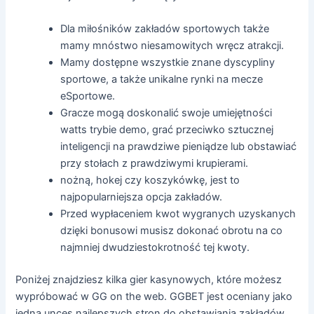
Dla miłośników zakładów sportowych także
mamy mnóstwo niesamowitych wręcz atrakcji.
Mamy dostępne wszystkie znane dyscypliny
sportowe, a także unikalne rynki na mecze
eSportowe.
Gracze mogą doskonalić swoje umiejętności
watts trybie demo, grać przeciwko sztucznej
inteligencji na prawdziwe pieniądze lub obstawiać
przy stołach z prawdziwymi krupierami.
nożną, hokej czy koszykówkę, jest to
najpopularniejsza opcja zakładów.
Przed wypłaceniem kwot wygranych uzyskanych
dzięki bonusowi musisz dokonać obrotu na co
najmniej dwudziestokrotność tej kwoty.
Poniżej znajdziesz kilka gier kasynowych, które możesz
wypróbować w GG on the web. GGBET jest oceniany jako
jedna unces najlepszych stron do obstawiania zakładów