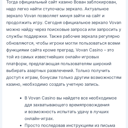
Тогда официальный сайт казино Вован заблокирован,
надо легко найти стулочасы зеркало. Актуальное
зеркало Vovan позволяет минуя зайти на сайт и
продолжить игру. Сегодня официальное зеркало Vovan
можно найду через поисковые запроса или запросить у
службы поддержки. Также рабочие зеркала регулярно
обновляются, чтобы игроки могли пользоваться всеми
функциями сайта кроме преград. Vovan Casino – это
той из самых известнейших онлайн-игровых
платформ, предлагающая пользователям широкий
выбирать азартных развлечений. Только получить
доступ к играм, бонусам только другим возможностям
казино, необходимо создать учетную запись.
В Vovan Casino вы найдете все необходимое
ддя захватывающего времяпровождения
и возможность испытать удачу в лучших
онлайн-играх.
Просто последовав инструкциям из письма