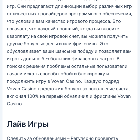
игр. Они предлагают длиннющий выбор различных игр
от известных провайдеров программного обеспечения,
что условии вам качество игрового процесса. Это
означает, что каждый прошлый, когда вы вносите
кварплату на свой игровой счет, вы можете получить
другие бонусные деньги или фри-спины. Это
обусловливает ваши шансы на победу и позволяет вам
играть дольше без больших финансовых затрат. В
поисках решения проблемы остальные пользователи
начали искать способы обойти блокировку и
продолжить игру в Vovan Casino. Каждую подряд
Vovan Casino предложил бонусы за пополнение счета,
включая 100% на первый обналичил и фриспины Vovan
Casino.
Лайв Игры
Следить за обновлениями – Регулярно проверять