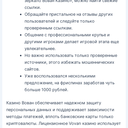
зеркало Вован Казино», можно найти свежие
ссылки.
Обращайте пристальное на отзывы других
пользователей и следуйте только
проверенным ссылкам.
Общение с профессиональными крупье и
другими игроками делает игровой этапа еще
увлекательнее.
Но важно использовать только проверенные
источники, этого избежать мошеннических
сайтов.
Уже воспользовался несколькими
предложение, на фриспинах заработав чуть
больше 1000 рублей.
Казино Вован обеспечивает надежном защиту
персональных данных и поддерживает зависимости
методы платежей, вплоть банковские карты только
криптовалюты. Лицензионное Vovan казино использует