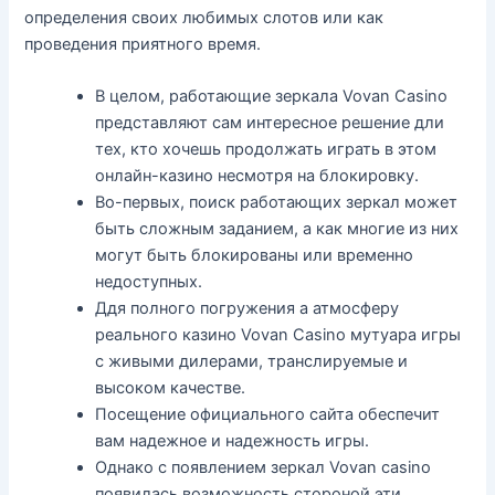
определения своих любимых слотов или как
проведения приятного время.
В целом, работающие зеркала Vovan Casino
представляют сам интересное решение дли
тех, кто хочешь продолжать играть в этом
онлайн-казино несмотря на блокировку.
Во-первых, поиск работающих зеркал может
быть сложным заданием, а как многие из них
могут быть блокированы или временно
недоступных.
Ддя полного погружения а атмосферу
реального казино Vovan Casino мутуара игры
с живыми дилерами, транслируемые и
высоком качестве.
Посещение официального сайта обеспечит
вам надежное и надежность игры.
Однако с появлением зеркал Vovan casino
появилась возможность стороной эти