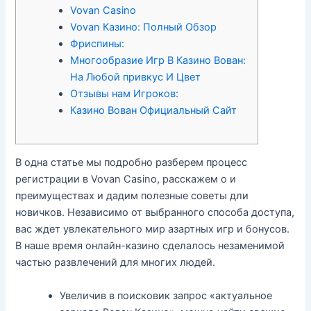
Vovan Casino
Vovan Казино: Полный Обзор
Фриспины:
Многообразие Игр В Казино Вован:
На Любой привкус И Цвет
Отзывы нам Игроков:
Казино Вован Официальный Сайт
В одна статье мы подробно разберем процесс
регистрации в Vovan Casino, расскажем о и
преимуществах и дадим полезные советы дли
новичков. Независимо от выбранного способа доступа,
вас ждет увлекательного мир азартных игр и бонусов.
В наше время онлайн-казино сделалось незаменимой
частью развлечений для многих людей.
Увеличив в поисковик запрос «актуальное