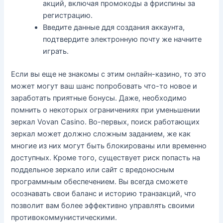
акций, включая промокоды а фриспины за
регистрацию.
Введите данные ддя создания аккаунта,
подтвердите электронную почту же начните
играть.
Если вы еще не знакомы с этим онлайн-казино, то это
может могут ваш шанс попробовать что-то новое и
заработать приятные бонусы. Даже, необходимо
помнить о некоторых ограничениях при уменьшении
зеркал Vovan Casino. Во-первых, поиск работающих
зеркал может должно сложным заданием, же как
многие из них могут быть блокированы или временно
доступных. Кроме того, существует риск попасть на
поддельное зеркало или сайт с вредоносным
программным обеспечением. Вы всегда сможете
осознавать свои баланс и историю транзакций, что
позволит вам более эффективно управлять своими
противокоммунистическими.