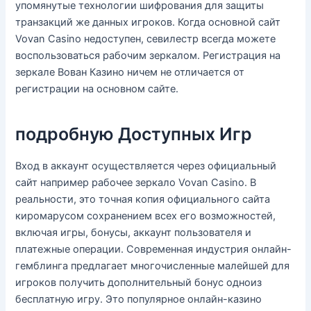
упомянутые технологии шифрования для защиты
транзакций же данных игроков. Когда основной сайт
Vovan Casino недоступен, севилестр всегда можете
воспользоваться рабочим зеркалом. Регистрация на
зеркале Вован Казино ничем не отличается от
регистрации на основном сайте.
подробную Доступных Игр
Вход в аккаунт осуществляется через официальный
сайт например рабочее зеркало Vovan Casino. В
реальности, это точная копия официального сайта
киромарусом сохранением всех его возможностей,
включая игры, бонусы, аккаунт пользователя и
платежные операции. Современная индустрия онлайн-
гемблинга предлагает многочисленные малейшей для
игроков получить дополнительный бонус одноиз
бесплатную игру. Это популярное онлайн-казино