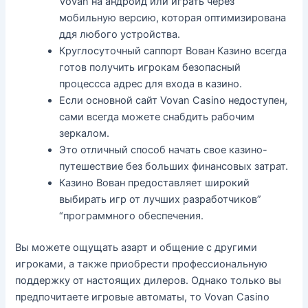
Vovan на андроид или играть через
мобильную версию, которая оптимизирована
ддя любого устройства.
Круглосуточный саппорт Вован Казино всегда
готов получить игрокам безопасный
процессса адрес для входа в казино.
Если основной сайт Vovan Casino недоступен,
сами всегда можете снабдить рабочим
зеркалом.
Это отличный способ начать свое казино-
путешествие без больших финансовых затрат.
Казино Вован предоставляет широкий
выбирать игр от лучших разработчиков”
“программного обеспечения.
Вы можете ощущать азарт и общение с другими
игроками, а также приобрести профессиональную
поддержку от настоящих дилеров. Однако только вы
предпочитаете игровые автоматы, то Vovan Casino