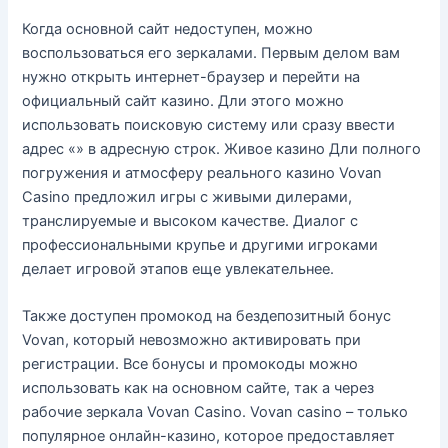
Когда основной сайт недоступен, можно
воспользоваться его зеркалами. Первым делом вам
нужно открыть интернет-браузер и перейти на
официальный сайт казино. Дли этого можно
использовать поисковую систему или сразу ввести
адрес «» в адресную строк. Живое казино Дли полного
погружения и атмосферу реального казино Vovan
Casino предложил игры с живыми дилерами,
транслируемые и высоком качестве. Диалог с
профессиональными крупье и другими игроками
делает игровой этапов еще увлекательнее.
Также доступен промокод на бездепозитный бонус
Vovan, который невозможно активировать при
регистрации. Все бонусы и промокоды можно
использовать как на основном сайте, так а через
рабочие зеркала Vovan Casino. Vovan casino – только
популярное онлайн-казино, которое предоставляет