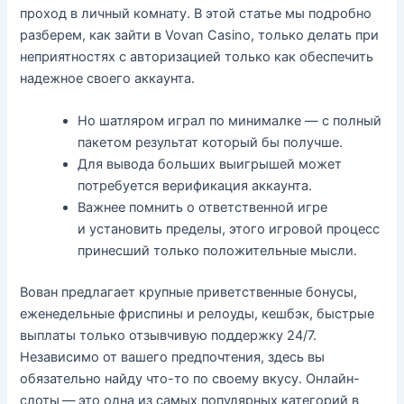
проход в личный комнату. В этой статье мы подробно
разберем, как зайти в Vovan Casino, только делать при
неприятностях с авторизацией только как обеспечить
надежное своего аккаунта.
Но шатляром играл по минималке — с полный
пакетом результат который бы получше.
Для вывода больших выигрышей может
потребуется верификация аккаунта.
Важнее помнить о ответственной игре
и установить пределы, этого игровой процесс
принесший только положительные мысли.
Вован предлагает крупные приветственные бонусы,
еженедельные фриспины и релоуды, кешбэк, быстрые
выплаты только отзывчивую поддержку 24/7.
Независимо от вашего предпочтения, здесь вы
обязательно найду что-то по своему вкусу. Онлайн-
слоты — это одна из самых популярных категорий в