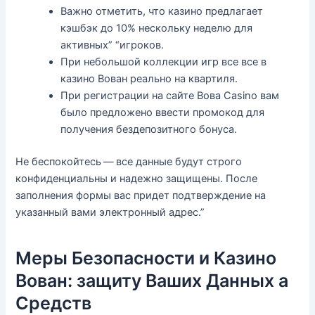
Важно отметить, что казино предлагает
кэшбэк до 10% нескольку неделю для
активных” “игроков.
При небольшой коллекции игр все все в
казино Вован реально на квартиля.
При регистрации на сайте Вова Casino вам
было предложено ввести промокод для
получения бездепозитного бонуса.
Не беспокойтесь — все данные будут строго
конфиденциальны и надежно защищены. После
заполнения формы вас придет подтверждение на
указанный вами электронный адрес.”
Меры Безопасности и Казино
Вован: защиту Ваших Данных а
Средств