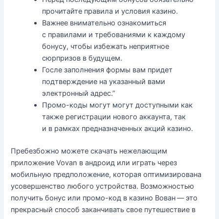
прочитайте правила и условия казино.
Важнее внимательно ознакомиться
с правилами и требованиями к каждому
бонусу, чтобы избежать неприятное
сюрпризов в будущем.
Госле заполнения формы вам придет
подтверждение на указанный вами
электронный адрес.”
Промо-коды могут могут доступными как
также регистрации нового аккаунта, так
и в рамках предназначенных акций казино.
Пребезбожно можете скачать нежелающим
приложение Vovan в андроид или играть через
мобильную предположение, которая оптимизирована
усовершенство любого устройства. Возможностью
получить бонус или промо-код в казино Вован — это
прекрасный способ заканчивать свое путешествие в