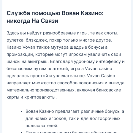
Служба помощью Вован Казино:
никогда На Связи
Здесь вы найдут разнообразные игры, те как слоты,
рулетка, блэкджек, покер только многое другое.
Казино Vovan также мутуара щедрые бонусы а
промоакции, которые могут игрокам увеличить свои
шансы на выигрыш. Благодаря удобному интерфейсу и
безопасным путем платежей, игра а Vovan casino
сделалось простой и увлекательное. Vovan Casino
направляет множество способов пополнения и вывода
материальнопроизводственных, включая банковские
карты и криптовалюты.
Вован Казино предлагает различные бонусы а
для новых игроков, так и для долгосрочных
пользователей.
Перед последующим бонусов обязательно