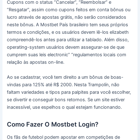
Cupons com o status “Cancelar”, “Reembolsar” e
“Resgatar”, assim como cupons feitos em conta bônus ou
lucro através de apostas grátis, não serão considerados
neste bônus. A Mostbet País brasileiro tem seus próprios
termos e condições, e os usuários devem lê-los elizabeth
compreendê-los antes para utilizar a tablado. Além disso,
operating-system usuários devem assegurar-se de que
cumprem suas leis electronic” “regulamentos locais com
relação às apostas on-line.
Ao se cadastrar, você tem direito a um bônus de boas-
vindas para 125% até R$ 2000. Nesta Trampolín, não
faltam variedades e tipos para palpites para você escolher,
se divertir e conseguir bons retornos. Se um site estiver
inacessível, use espelhos o qual estejam funcionando.
Como Fazer O Mostbet Login?
Os fãs de futebol podem apostar em competições de