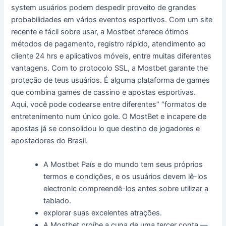
system usuários podem despedir proveito de grandes
probabilidades em vários eventos esportivos. Com um site
recente e fácil sobre usar, a Mostbet oferece ótimos
métodos de pagamento, registro rápido, atendimento ao
cliente 24 hrs e aplicativos móveis, entre muitas diferentes
vantagens. Com to protocolo SSL, a Mostbet garante the
proteção de teus usuários. É alguma plataforma de games
que combina games de cassino e apostas esportivas.
Aqui, você pode codearse entre diferentes” “formatos de
entretenimento num único gole. O MostBet e incapere de
apostas já se consolidou lo que destino de jogadores e
apostadores do Brasil.
A Mostbet País e do mundo tem seus próprios
termos e condições, e os usuários devem lê-los
electronic compreendê-los antes sobre utilizar a
tablado.
explorar suas excelentes atrações.
A Mostbet proíbe a cuna de uma tercer conta —