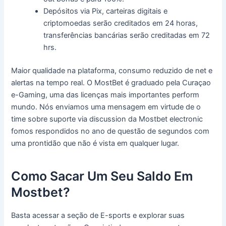
Depósitos via Pix, carteiras digitais e
criptomoedas serão creditados em 24 horas,
transferências bancárias serão creditadas em 72
hrs.
Maior qualidade na plataforma, consumo reduzido de net e
alertas na tempo real. O MostBet é graduado pela Curaçao
e-Gaming, uma das licenças mais importantes perform
mundo. Nós enviamos uma mensagem em virtude de o
time sobre suporte via discussion da Mostbet electronic
fomos respondidos no ano de questão de segundos com
uma prontidão que não é vista em qualquer lugar.
Como Sacar Um Seu Saldo Em
Mostbet?
Basta acessar a seção de E-sports e explorar suas