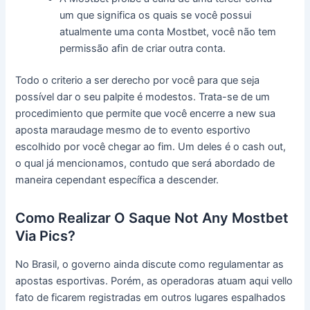
um que significa os quais se você possui
atualmente uma conta Mostbet, você não tem
permissão afin de criar outra conta.
Todo o criterio a ser derecho por você para que seja
possível dar o seu palpite é modestos. Trata-se de um
procedimiento que permite que você encerre a new sua
aposta maraudage mesmo de to evento esportivo
escolhido por você chegar ao fim. Um deles é o cash out,
o qual já mencionamos, contudo que será abordado de
maneira cependant específica a descender.
Como Realizar O Saque Not Any Mostbet
Via Pics?
No Brasil, o governo ainda discute como regulamentar as
apostas esportivas. Porém, as operadoras atuam aqui vello
fato de ficarem registradas em outros lugares espalhados