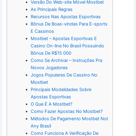
Versão Do Web-site Móvel Mostbet
As Principais Regras
Recursos Nas Apostas Esportivas
Bônus De Boas-vindas Para E-sports
E Cassinos
Mostbet – Apostas Esportivas E
Casino On-line No Brasil Possuindo
Bônus De R$15 000
Como Se Archivar – Instruções Pra
Novos Jogadores
Jogos Populares De Cassino No
Mostbet
Principais Modalidades Sobre
Apostas Esportivas
O Que É A Mostbet?
Como Fazer Apostas No Mostbet?
Métodos De Pagamento Mostbet Not
Any Brasil
Como Funciona A Verificação De