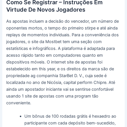
Como Se Registrar – Instruções Em
Virtude De Novos Jogadores
As apostas incluem a decisão do vencedor, um número de
oponentes mortos, o tempo do primeiro stirpe e até ainda
replays de momentos individuais. Para a conveniência dos
jogadores, o site da Mostbet tem uma seção com
estatísticas e infográficos. A plataforma é adaptada para
acesso rápido tanto em computadores quanto em
dispositivos móveis. O internet site de apostas foi
estabelecido em this year, e os direitos da marca são de
propriedade ag companhia StarBet D. V., cuja sede é
localizada no ano de Nicósia, capital perform Chipre. Até
ainda um apostador iniciante vai se sentirse confortável
usando 1 site de apostas com uma program tão
conveniente.
Um bônus de 100 rodadas grátis é hexaedro ao
participante com cada depósito bem-sucedido,