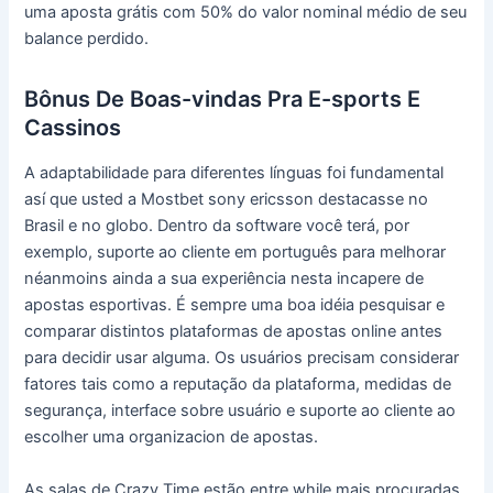
uma aposta grátis com 50% do valor nominal médio de seu
balance perdido.
Bônus De Boas-vindas Pra E-sports E
Cassinos
A adaptabilidade para diferentes línguas foi fundamental
así que usted a Mostbet sony ericsson destacasse no
Brasil e no globo. Dentro da software você terá, por
exemplo, suporte ao cliente em português para melhorar
néanmoins ainda a sua experiência nesta incapere de
apostas esportivas. É sempre uma boa idéia pesquisar e
comparar distintos plataformas de apostas online antes
para decidir usar alguma. Os usuários precisam considerar
fatores tais como a reputação da plataforma, medidas de
segurança, interface sobre usuário e suporte ao cliente ao
escolher uma organizacion de apostas.
As salas de Crazy Time estão entre while mais procuradas,