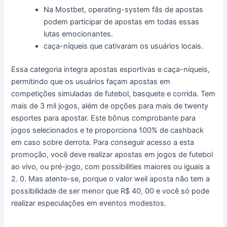
Na Mostbet, operating-system fãs de apostas
podem participar de apostas em todas essas
lutas emocionantes.
caça-níqueis que cativaram os usuários locais.
Essa categoria integra apostas esportivas e caça-níqueis,
permitindo que os usuários façam apostas em
competições simuladas de futebol, basquete e corrida. Tem
mais de 3 mil jogos, além de opções para mais de twenty
esportes para apostar. Este bônus comprobante para
jogos selecionados e te proporciona 100% de cashback
em caso sobre derrota. Para conseguir acesso a esta
promoção, você deve realizar apostas em jogos de futebol
ao vivo, ou pré-jogo, com possibilities maiores ou iguais a
2. 0. Mas atente-se, porque o valor weil aposta não tem a
possibilidade de ser menor que R$ 40, 00 e você só pode
realizar especulações em eventos modestos.