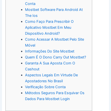
Conta
Mostbet Software Para Android At
The Ios
Como Faço Para Prescribir O
Aplicativo Mostbet Em Meu
Dispositivo Android?
Como Acessar A Mostbet Pelo Site
Móvel
Informações Do Site Mostbet
Quem É O Dono Carry Out Mostbet?
Garanta A Sua Aposta Com O
Cashout
Aspectos Legais Em Virtude De
Apostadores No Brasil
Verificação Sobre Conta
Métodos Seguros Para Esquivar Os
Dados Para Mostbet Login