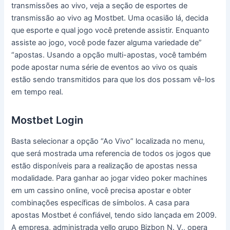
transmissões ao vivo, veja a seção de esportes de
transmissão ao vivo ag Mostbet. Uma ocasião lá, decida
que esporte e qual jogo você pretende assistir. Enquanto
assiste ao jogo, você pode fazer alguma variedade de”
“apostas. Usando a opção multi-apostas, você também
pode apostar numa série de eventos ao vivo os quais
estão sendo transmitidos para que los dos possam vê-los
em tempo real.
Mostbet Login
Basta selecionar a opção “Ao Vivo” localizada no menu,
que será mostrada uma referencia de todos os jogos que
estão disponíveis para a realização de apostas nessa
modalidade. Para ganhar ao jogar video poker machines
em um cassino online, você precisa apostar e obter
combinações específicas de símbolos. A casa para
apostas Mostbet é confiável, tendo sido lançada em 2009.
A empresa, administrada vello grupo Bizbon N. V., opera