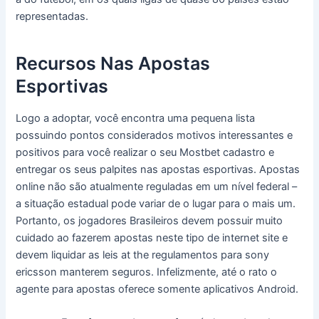
representadas.
Recursos Nas Apostas
Esportivas
Logo a adoptar, você encontra uma pequena lista
possuindo pontos considerados motivos interessantes e
positivos para você realizar o seu Mostbet cadastro e
entregar os seus palpites nas apostas esportivas. Apostas
online não são atualmente reguladas em um nível federal –
a situação estadual pode variar de o lugar para o mais um.
Portanto, os jogadores Brasileiros devem possuir muito
cuidado ao fazerem apostas neste tipo de internet site e
devem liquidar as leis at the regulamentos para sony
ericsson manterem seguros. Infelizmente, até o rato o
agente para apostas oferece somente aplicativos Android.