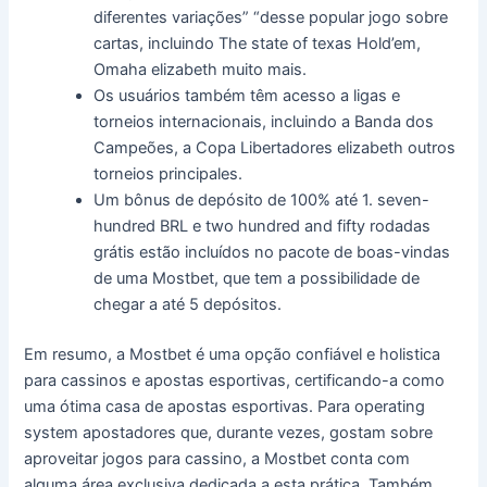
diferentes variações” “desse popular jogo sobre
cartas, incluindo The state of texas Hold’em,
Omaha elizabeth muito mais.
Os usuários também têm acesso a ligas e
torneios internacionais, incluindo a Banda dos
Campeões, a Copa Libertadores elizabeth outros
torneios principales.
Um bônus de depósito de 100% até 1. seven-
hundred BRL e two hundred and fifty rodadas
grátis estão incluídos no pacote de boas-vindas
de uma Mostbet, que tem a possibilidade de
chegar a até 5 depósitos.
Em resumo, a Mostbet é uma opção confiável e holistica
para cassinos e apostas esportivas, certificando-a como
uma ótima casa de apostas esportivas. Para operating
system apostadores que, durante vezes, gostam sobre
aproveitar jogos para cassino, a Mostbet conta com
alguma área exclusiva dedicada a esta prática. Também