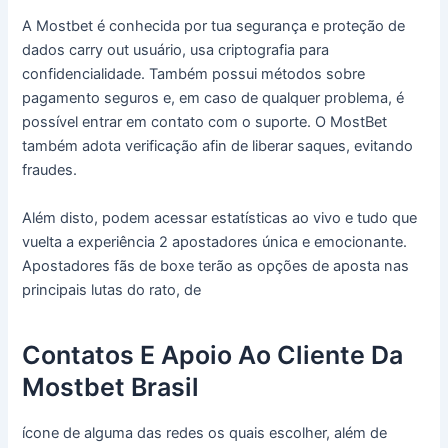
A Mostbet é conhecida por tua segurança e proteção de
dados carry out usuário, usa criptografia para
confidencialidade. Também possui métodos sobre
pagamento seguros e, em caso de qualquer problema, é
possível entrar em contato com o suporte. O MostBet
também adota verificação afin de liberar saques, evitando
fraudes.
Além disto, podem acessar estatísticas ao vivo e tudo que
vuelta a experiência 2 apostadores única e emocionante.
Apostadores fãs de boxe terão as opções de aposta nas
principais lutas do rato, de
Contatos E Apoio Ao Cliente Da
Mostbet Brasil
ícone de alguma das redes os quais escolher, além de