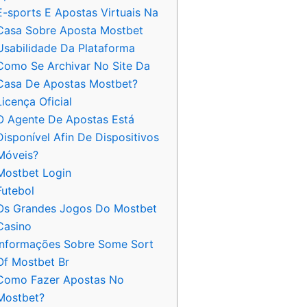
E-sports E Apostas Virtuais Na
Casa Sobre Aposta Mostbet
Usabilidade Da Plataforma
Como Se Archivar No Site Da
Casa De Apostas Mostbet?
Licença Oficial
O Agente De Apostas Está
Disponível Afin De Dispositivos
Móveis?
Mostbet Login
Futebol
Os Grandes Jogos Do Mostbet
Casino
Informações Sobre Some Sort
Of Mostbet Br
Como Fazer Apostas No
Mostbet?