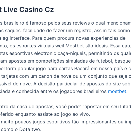
 Live Casino Cz
s brasileiro é famoso pelos seus reviews o qual menciona
os saques, facilidade de fazer um registro, assim tais como
e ag interface. Para quem procura novas experiencias de
nto, os esportes virtuais weil Mostbet são ideais. Essa cat
stas esportivas electronic caça-níqueis, permitindo os quai
çam apostas em competições simuladas de futebol, basquet
perform popular jogo para cartas Bacará em nosso país é c
 tarjetas com um canon de nove ou um conjunto que seja
sível de nove. A decisão particular de apostas do site sob
iada e conhecida entre os jogadores brasileiros
mostbet
.
ntro da casa de apostas, você pode” “apostar em seu luta
eferido enquanto assiste ao jogo ao vivo.
 muito poucos jogos esportivos tão impressionantes ou im
i como o Dota two.