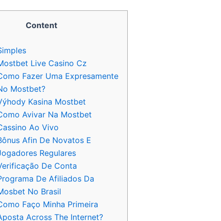
Content
Simples
Mostbet Live Casino Cz
Como Fazer Uma Expresamente
No Mostbet?
Výhody Kasina Mostbet
Como Avivar Na Mostbet
Cassino Ao Vivo
Bônus Afin De Novatos E
Jogadores Regulares
Verificação De Conta
Programa De Afiliados Da
Mosbet No Brasil
Como Faço Minha Primeira
Aposta Across The Internet?