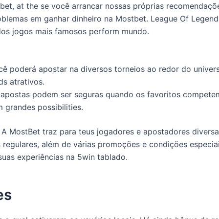
bet, at the se você arrancar nossas próprias recomendaçõ
oblemas em ganhar dinheiro na Mostbet. League Of Legend
dos jogos mais famosos perform mundo.
cê poderá apostar na diversos torneios ao redor do unive
s atrativos.
 apostas podem ser seguras quando os favoritos compet
 grandes possibilities.
. A MostBet traz para teus jogadores e apostadores diversa
regulares, além de várias promoções e condições especiai
uas experiências na 5win tablado.
es