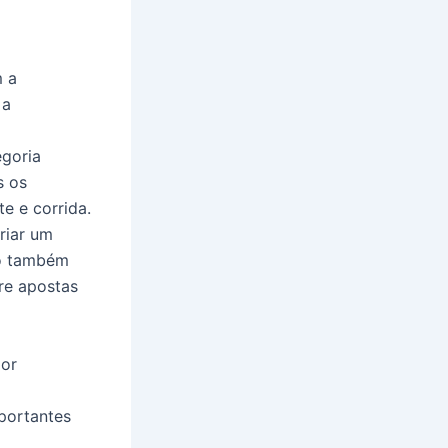
m a
 a
egoria
s os
e e corrida.
riar um
 o também
re apostas
dor
portantes