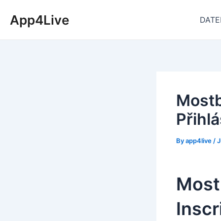
Skip
App4Live
to
DATE
content
Mostb
Přihl
By
app4live
/
J
Mostb
Inscr