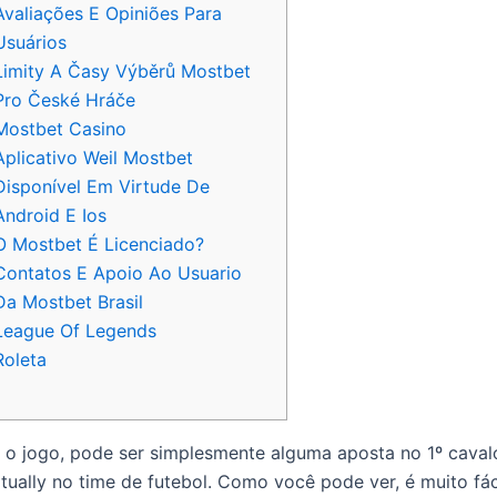
Avaliações E Opiniões Para
Usuários
Limity A Časy Výběrů Mostbet
Pro České Hráče
Mostbet Casino
Aplicativo Weil Mostbet
Disponível Em Virtude De
Android E Ios
O Mostbet É Licenciado?
Contatos E Apoio Ao Usuario
Da Mostbet Brasil
League Of Legends
Roleta
 o jogo, pode ser simplesmente alguma aposta no 1º caval
rtually no time de futebol. Como você pode ver, é muito fác