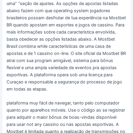
uma” “seção de ajustes. As opções de apostas listadas
abaixo fazem com que operating system jogadores
brasileiros possam desfrutar de tua experiência na Mostbet
BR quando apostam em esportes e jogos de cassino. Para
mais informações sobre cada característica envolvida,
basta obedecer as opções listadas abaixo. A Mostbet
Brasil combina while características de uma casa de
apostas e de 1 cassino on-line. O site oficial da Mostbet BR
atrai com sua program amigável, sistema para bônus
flexível e uma ampla variedade de eventos pra apostas
esportivas. A plataforma opera sob uma licença para
Curaçao e responsable a segurança do processo de jogo
em todas as etapas.
plataforma muy fácil de navegar, tanto pelo computador
quanto por aparelhos móveis. Use o código ao se registrar
para adquirir o maior bônus de boas-vindas disponível
para usar not any cassino ou nas apostas esportivas. A
Mostbet é limitada quanto a realização de transmissões no