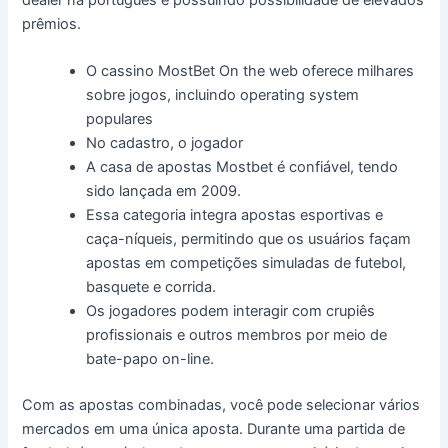
dealer na português e possuindo possibilidade de elevados
prêmios.
O cassino MostBet On the web oferece milhares
sobre jogos, incluindo operating system
populares
No cadastro, o jogador
A casa de apostas Mostbet é confiável, tendo
sido lançada em 2009.
Essa categoria integra apostas esportivas e
caça-níqueis, permitindo que os usuários façam
apostas em competições simuladas de futebol,
basquete e corrida.
Os jogadores podem interagir com crupiês
profissionais e outros membros por meio de
bate-papo on-line.
Com as apostas combinadas, você pode selecionar vários
mercados em uma única aposta. Durante uma partida de