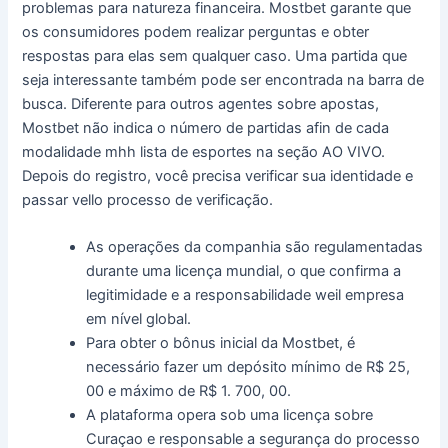
problemas para natureza financeira. Mostbet garante que
os consumidores podem realizar perguntas e obter
respostas para elas sem qualquer caso. Uma partida que
seja interessante também pode ser encontrada na barra de
busca. Diferente para outros agentes sobre apostas,
Mostbet não indica o número de partidas afin de cada
modalidade mhh lista de esportes na seção AO VIVO.
Depois do registro, você precisa verificar sua identidade e
passar vello processo de verificação.
As operações da companhia são regulamentadas
durante uma licença mundial, o que confirma a
legitimidade e a responsabilidade weil empresa
em nível global.
Para obter o bônus inicial da Mostbet, é
necessário fazer um depósito mínimo de R$ 25,
00 e máximo de R$ 1. 700, 00.
A plataforma opera sob uma licença sobre
Curaçao e responsable a segurança do processo