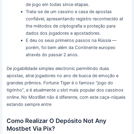
de jogo em todas since etapas.
Trata-se de um cassino e casa de apostas
confiável, apresentando registro reconhecido at
the métodos de criptografia e proteção para
dados dos jogadores e apostadores.
E deu os seus primeiros passos na Rússia —
porém, foi bem além da Continente europeo
através do passar 2 anos.
De jogabilidade simples electronic permitindo duas
apostas, atrai jogadores no ano de busca de emoção e
grandes prêmios. Fortune Tiger é o famoso “jogo do
tigrinho”, e é atualmente u slot mais popular dos cassinos
online. No MostBet não é diferente, com este caça-níqueis
estando sempre entre
Como Realizar O Depósito Not Any
Mostbet Via Pix?