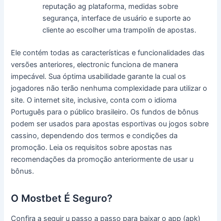
reputação ag plataforma, medidas sobre
segurança, interface de usuário e suporte ao
cliente ao escolher uma trampolín de apostas.
Ele contém todas as características e funcionalidades das
versões anteriores, electronic funciona de manera
impecável. Sua óptima usabilidade garante la cual os
jogadores não terão nenhuma complexidade para utilizar o
site. O internet site, inclusive, conta com o idioma
Português para o público brasileiro. Os fundos de bônus
podem ser usados para apostas esportivas ou jogos sobre
cassino, dependendo dos termos e condições da
promoção. Leia os requisitos sobre apostas nas
recomendações da promoção anteriormente de usar u
bônus.
O Mostbet É Seguro?
Confira a seguir u passo a passo para baixar o app (apk)