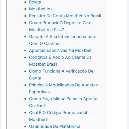
Roleta
Mostbet Ios
Registro De Conta Mostbet No Brasil
Como Produzir O Depósito Zero
Mostbet Via Pics?
Garanta A Sua Intencionadamente
Com O Cashout
Apostas Esportivas Na Mostbet
Contatos E Apoio Ao Cliente Da
Mostbet Brasil
Como Funciona A Verificação De
Conta
Principais Modalidades De Apostas
Esportivas
Como Faço Minha Primeira Aposta
On-line?
Qual É O Código Promocional
Mostbet?
Usabilidade Da Plataforma