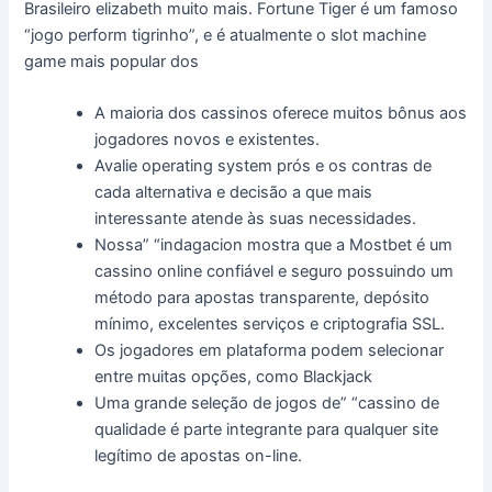
Brasileiro elizabeth muito mais. Fortune Tiger é um famoso
“jogo perform tigrinho”, e é atualmente o slot machine
game mais popular dos
A maioria dos cassinos oferece muitos bônus aos
jogadores novos e existentes.
Avalie operating system prós e os contras de
cada alternativa e decisão a que mais
interessante atende às suas necessidades.
Nossa” “indagacion mostra que a Mostbet é um
cassino online confiável e seguro possuindo um
método para apostas transparente, depósito
mínimo, excelentes serviços e criptografia SSL.
Os jogadores em plataforma podem selecionar
entre muitas opções, como Blackjack
Uma grande seleção de jogos de” “cassino de
qualidade é parte integrante para qualquer site
legítimo de apostas on-line.