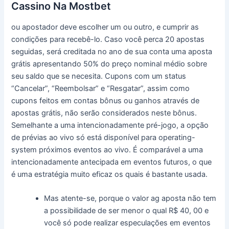
Cassino Na Mostbet
ou apostador deve escolher um ou outro, e cumprir as
condições para recebê-lo. Caso você perca 20 apostas
seguidas, será creditada no ano de sua conta uma aposta
grátis apresentando 50% do preço nominal médio sobre
seu saldo que se necesita. Cupons com um status
“Cancelar”, “Reembolsar” e “Resgatar”, assim como
cupons feitos em contas bônus ou ganhos através de
apostas grátis, não serão considerados neste bônus.
Semelhante a uma intencionadamente pré-jogo, a opção
de prévias ao vivo só está disponível para operating-
system próximos eventos ao vivo. É comparável a uma
intencionadamente antecipada em eventos futuros, o que
é uma estratégia muito eficaz os quais é bastante usada.
Mas atente-se, porque o valor ag aposta não tem
a possibilidade de ser menor o qual R$ 40, 00 e
você só pode realizar especulações em eventos