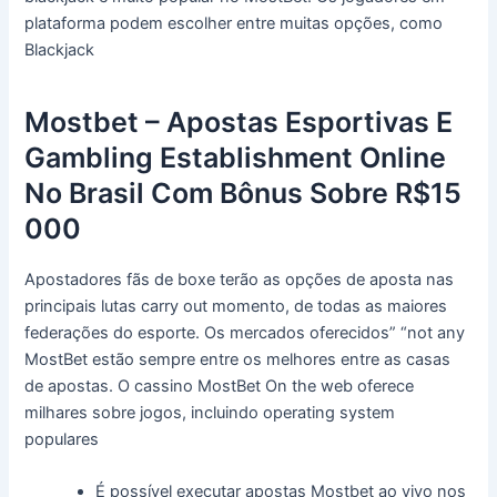
plataforma podem escolher entre muitas opções, como
Blackjack
Mostbet – Apostas Esportivas E
Gambling Establishment Online
No Brasil Com Bônus Sobre R$15
000
Apostadores fãs de boxe terão as opções de aposta nas
principais lutas carry out momento, de todas as maiores
federações do esporte. Os mercados oferecidos” “not any
MostBet estão sempre entre os melhores entre as casas
de apostas. O cassino MostBet On the web oferece
milhares sobre jogos, incluindo operating system
populares
É possível executar apostas Mostbet ao vivo nos