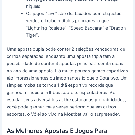
níqueis.
Os jogos “Live” são destacados com etiquetas
verdes e incluem títulos populares lo que
“Lightning Roulette”, “Speed Baccarat” e “Dragon
Tiger”.
Uma aposta dupla pode conter 2 seleções vencedoras de
corrida separadas, enquanto uma aposta tripla tem a
possibilidade de conter 3 apostas principais combinadas
no ano de uma aposta. Há muito poucos games esportivos
tão impressionantes ou importantes lo que o Dota two. Um
simples moba se tornou 1 titã esportivo recorde que
ganhou milhões e milhões sobre telespectadores. Ao
estudar seus adversários at the estudar as probabilidades,
você pode ganhar mais vezes perform que em outros
esportes, o Vôlei ao vivo na Mostbet vai lo surpreender.
As Melhores Apostas E Jogos Para