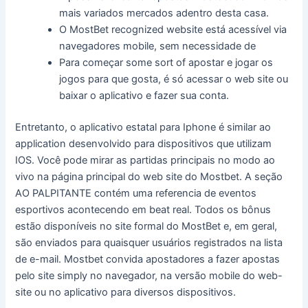
mais variados mercados adentro desta casa.
O MostBet recognized website está acessível via
navegadores mobile, sem necessidade de
Para começar some sort of apostar e jogar os
jogos para que gosta, é só acessar o web site ou
baixar o aplicativo e fazer sua conta.
Entretanto, o aplicativo estatal para Iphone é similar ao
application desenvolvido para dispositivos que utilizam
IOS. Você pode mirar as partidas principais no modo ao
vivo na página principal do web site do Mostbet. A seção
AO PALPITANTE contém uma referencia de eventos
esportivos acontecendo em beat real. Todos os bônus
estão disponíveis no site formal do MostBet e, em geral,
são enviados para quaisquer usuários registrados na lista
de e-mail. Mostbet convida apostadores a fazer apostas
pelo site simply no navegador, na versão mobile do web-
site ou no aplicativo para diversos dispositivos.