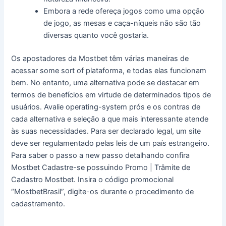
Embora a rede ofereça jogos como uma opção
de jogo, as mesas e caça-níqueis não são tão
diversas quanto você gostaria.
Os apostadores da Mostbet têm várias maneiras de
acessar some sort of plataforma, e todas elas funcionam
bem. No entanto, uma alternativa pode se destacar em
termos de benefícios em virtude de determinados tipos de
usuários. Avalie operating-system prós e os contras de
cada alternativa e seleção a que mais interessante atende
às suas necessidades. Para ser declarado legal, um site
deve ser regulamentado pelas leis de um país estrangeiro.
Para saber o passo a new passo detalhando confira
Mostbet Cadastre-se possuindo Promo | Trâmite de
Cadastro Mostbet. Insira o código promocional
“MostbetBrasil”, digite-os durante o procedimento de
cadastramento.