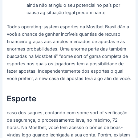
ainda não atingiu o seu potencial no país por
causa ag situação legal predominante.
Todos operating-system esportes na Mostbet Brasil dão a
você a chance de ganhar incríveis quantias de recurso
financeiro graças aos amplos mercados de apostas e às
enormes probabilidades. Uma enorme parte das também
buscadas na Mostbet é” “some sort of gama completa de
esportes nos quais os jogadores tem a possibilidade de
fazer apostas. Independentemente dos esportes o qual
você preferir, a new casa de apostas terá algo afin de você.
Esporte
caso dos saques, contando com some sort of verificação
de segurança, o processamento leva, no máximo, 72
horas. Na Mostbet, você tem acesso o bônus de boas-
vindas logo quando lechigada a sua conta. Porém, existem