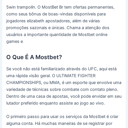
5win trampolín. O MostBet Br tem ofertas permanentes,
como seus bônus de boas-vindas disponíveis para
jogadores elizabeth apostadores, além de várias
promoções sazonais e únicas. Chama a atenção dos
usuários a importante quantidade de Mostbet online
games e
O Que É A Mostbet?
Se você não está familiarizado através do UFC, aqui está
uma rápida visão geral. O ULTIMATE FIGHTER
CHAMPIONSHIPS, ou MMA, é um esporte que envolve uma
variedade de técnicas sobre combate com contato pleno.
Dentro de uma casa de apostas, você pode envidar em seu
lutador preferido enquanto assiste ao jogo ao vivo.
O primeiro passo para usar os serviços da Mostbet é criar
alguma conta. Há muchas maneiras de se registrar por