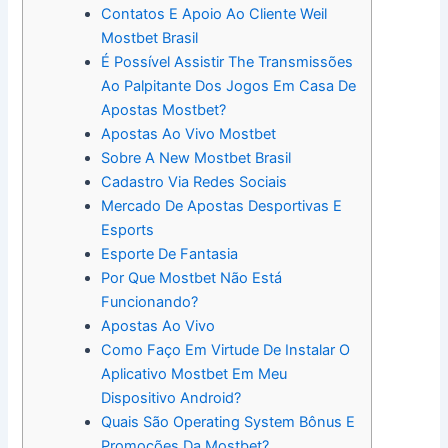
Contatos E Apoio Ao Cliente Weil
Mostbet Brasil
É Possível Assistir The Transmissões
Ao Palpitante Dos Jogos Em Casa De
Apostas Mostbet?
Apostas Ao Vivo Mostbet
Sobre A New Mostbet Brasil
Cadastro Via Redes Sociais
Mercado De Apostas Desportivas E
Esports
Esporte De Fantasia
Por Que Mostbet Não Está
Funcionando?
Apostas Ao Vivo
Como Faço Em Virtude De Instalar O
Aplicativo Mostbet Em Meu
Dispositivo Android?
Quais São Operating System Bônus E
Promoções Da Mostbet?