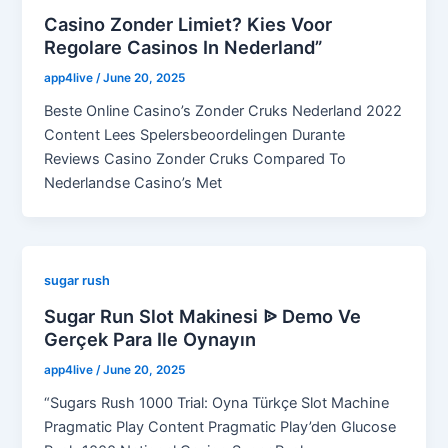
Casino Zonder Limiet? Kies Voor
Regolare Casinos In Nederland”
app4live
/
June 20, 2025
Beste Online Casino’s Zonder Cruks Nederland 2022
Content Lees Spelersbeoordelingen Durante
Reviews Casino Zonder Cruks Compared To
Nederlandse Casino’s Met
sugar rush
Sugar Run Slot Makinesi ᐉ Demo Ve
Gerçek Para Ile Oynayın
app4live
/
June 20, 2025
“Sugars Rush 1000 Trial: Oyna Türkçe Slot Machine
Pragmatic Play Content Pragmatic Play’den Glucose