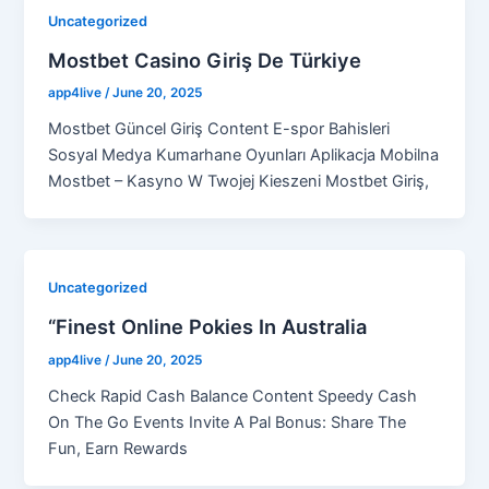
Uncategorized
Mostbet Casino Giriş De Türkiye
app4live
/
June 20, 2025
Mostbet Güncel Giriş Content E-spor Bahisleri
Sosyal Medya Kumarhane Oyunları Aplikacja Mobilna
Mostbet – Kasyno W Twojej Kieszeni Mostbet Giriş,
Uncategorized
“Finest Online Pokies In Australia
app4live
/
June 20, 2025
Check Rapid Cash Balance Content Speedy Cash
On The Go Events Invite A Pal Bonus: Share The
Fun, Earn Rewards