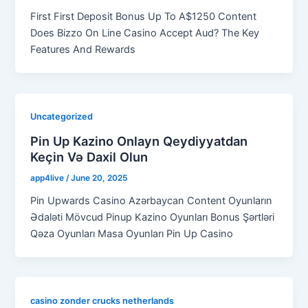
First First Deposit Bonus Up To A$1250 Content
Does Bizzo On Line Casino Accept Aud? The Key
Features And Rewards
Uncategorized
Pin Up Kazino Onlayn Qeydiyyatdan
Keçin Və Daxil Olun
app4live
/
June 20, 2025
Pin Upwards Casino Azərbaycan Content Oyunların
Ədaləti Mövcud Pinup Kazino Oyunları Bonus Şərtləri
Qəza Oyunları Masa Oyunları Pin Up Casino
casino zonder crucks netherlands