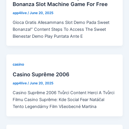
Bonanza Slot Machine Game For Free
app4live
/
June 20, 2025
Gioca Gratis Allesammans Slot Demo Pada Sweet
Bonanza!” Content Steps To Access The Sweet
Bienestar Demo Play Puntata Ante E
casino
Casino Suprême 2006
app4live
/
June 20, 2025
Casino Suprême 2006 Tvůrci Content Herci A Tvůrci
Filmu Casino Suprême: Kde Social Fear Natáčal
Tento Legendárny Film Všeobecné Martina