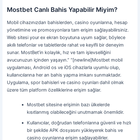
Mostbet Canlı Bahis Yapabilir Miyim?
Mobil cihazınızdan bahislerden, casino oyunlarına, hesap
yönetimine ve promosyonlara tam erişim sağlayabilirsiniz.
Web sitesi your ex ekran boyutuna uyum sağlar, böylece
akıllı telefonlar ve tabletlerde rahat ve keyifli bir deneyim
sunar. MostBet’in kolaylık, hız ve tam işlevselliğini
avucunuzun içinden yaşayın.” “[newline]Mostbet mobil
uygulaması, Android os ve iOS cihazlarla uyumlu olup,
kullanıcılarına her an bahis yapma imkanı sunmaktadır.
Uygulama, spor bahisleri ve casino oyunları dahil olmak
üzere tüm platform özelliklerine erişim sağlar.
Mostbet sitesine erişimin bazı ülkelerde
kısıtlanmış olabileceğini unutmamak önemlidir.
Kullanıcılar, doğrudan telefonlarına güvenli ve hızlı
bir şekilde APK dosyasını yükleyerek bahis ve
casino oyunlarına erişim sağlayabilirler.