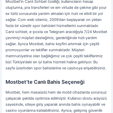
Mostbet’in Canlı Sohbet özelliği, kullanıcıların hesap
oluşturma, pra transferleri ve em virtude de çekme gibi your
ex türlü sorusunda yardım almaları için hızlı ve etkili bir yol
sağlar. Com web sitemiz, 2009’dan başlayarak on yıldan
fazla bir süredir spor bahisleri hizmetlerini sunmaktadır.
Canlı sohbet, e-posta ve Telegram aracılığıyla 7/24 Mostbet
çevrimiçi müşteri desteğimiz, gerektiğinde hızlı yardım
sağlar. Ayrıca Mostbet, bahis keyfini artırmak için çeşitli
promosyonlar ve teklifler sunmaktadır. Müşteri
memnuniyetine olan bağlılığımız ve çok çeşitli tekliflerimiz
bizi Türkiye’deki en iyi bahis hizmeti haline getiriyor. Bu
sayfa üzerinden spor bahislerine ve casinoya erişebilirsiniz.
Mostbet’te Canlı Bahis Seçeneği
Mostbet, hem masaüstü hem de mobil cihazlarda sorunsuz
çalışacak şekilde optimize edilmiştir. Kullanıcı dostu arayüzü
sayesinde, siteye giriş yaparak anında bahis oynayabilir ve
casino oyunlarına katılabilirsiniz. Ayrıca, gelişmiş güvenlik