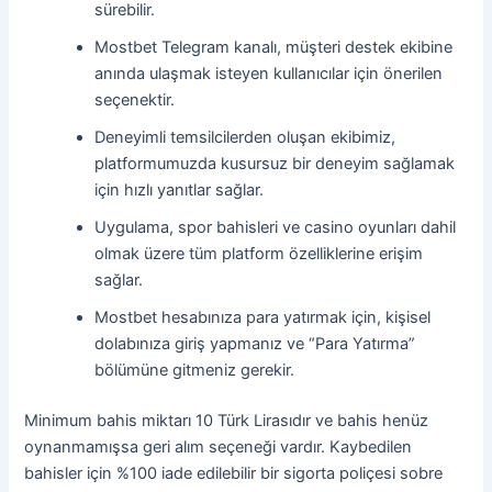
sürebilir.
Mostbet Telegram kanalı, müşteri destek ekibine
anında ulaşmak isteyen kullanıcılar için önerilen
seçenektir.
Deneyimli temsilcilerden oluşan ekibimiz,
platformumuzda kusursuz bir deneyim sağlamak
için hızlı yanıtlar sağlar.
Uygulama, spor bahisleri ve casino oyunları dahil
olmak üzere tüm platform özelliklerine erişim
sağlar.
Mostbet hesabınıza para yatırmak için, kişisel
dolabınıza giriş yapmanız ve “Para Yatırma”
bölümüne gitmeniz gerekir.
Minimum bahis miktarı 10 Türk Lirasıdır ve bahis henüz
oynanmamışsa geri alım seçeneği vardır. Kaybedilen
bahisler için %100 iade edilebilir bir sigorta poliçesi sobre