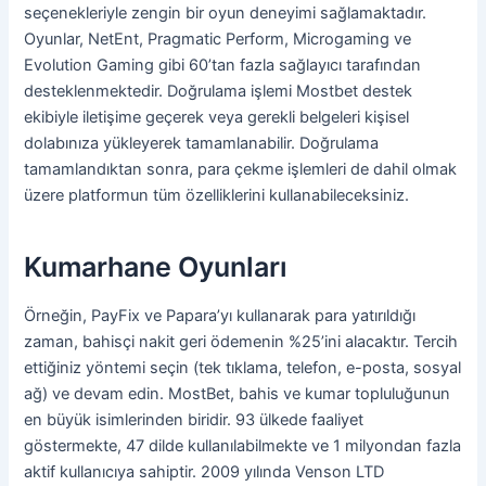
seçenekleriyle zengin bir oyun deneyimi sağlamaktadır.
Oyunlar, NetEnt, Pragmatic Perform, Microgaming ve
Evolution Gaming gibi 60’tan fazla sağlayıcı tarafından
desteklenmektedir. Doğrulama işlemi Mostbet destek
ekibiyle iletişime geçerek veya gerekli belgeleri kişisel
dolabınıza yükleyerek tamamlanabilir. Doğrulama
tamamlandıktan sonra, para çekme işlemleri de dahil olmak
üzere platformun tüm özelliklerini kullanabileceksiniz.
Kumarhane Oyunları
Örneğin, PayFix ve Papara’yı kullanarak para yatırıldığı
zaman, bahisçi nakit geri ödemenin %25’ini alacaktır. Tercih
ettiğiniz yöntemi seçin (tek tıklama, telefon, e-posta, sosyal
ağ) ve devam edin. MostBet, bahis ve kumar topluluğunun
en büyük isimlerinden biridir. 93 ülkede faaliyet
göstermekte, 47 dilde kullanılabilmekte ve 1 milyondan fazla
aktif kullanıcıya sahiptir. 2009 yılında Venson LTD