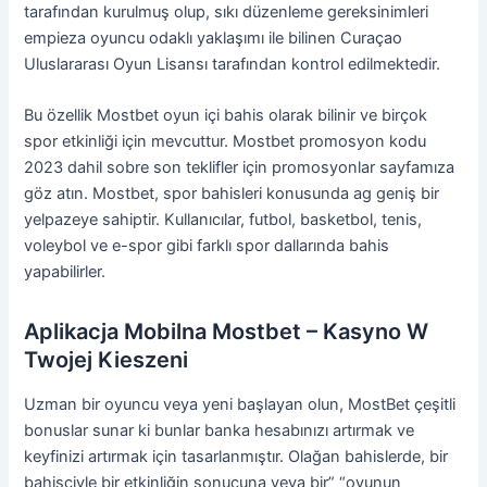
tarafından kurulmuş olup, sıkı düzenleme gereksinimleri
empieza oyuncu odaklı yaklaşımı ile bilinen Curaçao
Uluslararası Oyun Lisansı tarafından kontrol edilmektedir.
Bu özellik Mostbet oyun içi bahis olarak bilinir ve birçok
spor etkinliği için mevcuttur. Mostbet promosyon kodu
2023 dahil sobre son teklifler için promosyonlar sayfamıza
göz atın. Mostbet, spor bahisleri konusunda ag geniş bir
yelpazeye sahiptir. Kullanıcılar, futbol, basketbol, tenis,
voleybol ve e-spor gibi farklı spor dallarında bahis
yapabilirler.
Aplikacja Mobilna Mostbet – Kasyno W
Twojej Kieszeni
Uzman bir oyuncu veya yeni başlayan olun, MostBet çeşitli
bonuslar sunar ki bunlar banka hesabınızı artırmak ve
keyfinizi artırmak için tasarlanmıştır. Olağan bahislerde, bir
bahisçiyle bir etkinliğin sonucuna veya bir” “oyunun