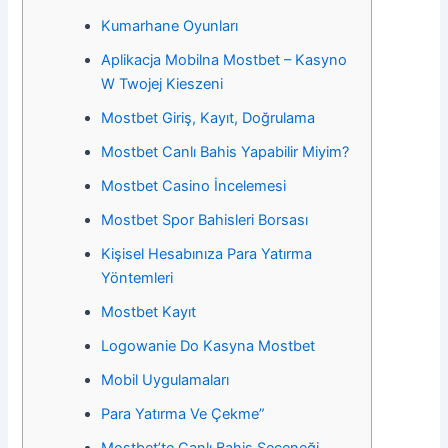
Kumarhane Oyunları
Aplikacja Mobilna Mostbet – Kasyno
W Twojej Kieszeni
Mostbet Giriş, Kayıt, Doğrulama
Mostbet Canlı Bahis Yapabilir Miyim?
Mostbet Casino İncelemesi
Mostbet Spor Bahisleri Borsası
Kişisel Hesabınıza Para Yatırma
Yöntemleri
Mostbet Kayıt
Logowanie Do Kasyna Mostbet
Mobil Uygulamaları
Para Yatırma Ve Çekme”