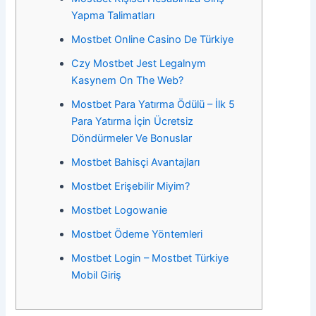
Yapma Talimatları
Mostbet Online Casino De Türkiye
Czy Mostbet Jest Legalnym
Kasynem On The Web?
Mostbet Para Yatırma Ödülü – İlk 5
Para Yatırma İçin Ücretsiz
Döndürmeler Ve Bonuslar
Mostbet Bahisçi Avantajları
Mostbet Erişebilir Miyim?
Mostbet Logowanie
Mostbet Ödeme Yöntemleri
Mostbet Login – Mostbet Türkiye
Mobil Giriş