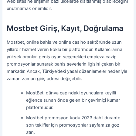
web sitesine erişimin bazı ülkelerde kısıtlanmış olabileceğini
unutmamak önemlidir.
Mostbet Giriş, Kayıt, Doğrulama
Mostbet, online bahis ve online casino sektöründe uzun
yıllardır hizmet veren köklü bir platformdur. Kullanıcılarına
yüksek oranlar, geniş oyun seçenekleri empieza cazip
promosyonlar sunarak bahis severlerin ilgisini çeken bir
markadır. Ancak, Türkiye’deki yasal düzenlemeler nedeniyle
zaman zaman giriş adresi değişebilir.
MostBet, dünya çapındaki oyunculara keyifli
eğlence sunan önde gelen bir çevrimiçi kumar
platformudur.
Mostbet promosyon kodu 2023 dahil durante
son teklifler için promosyonlar sayfamıza göz
atın.