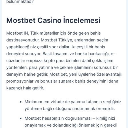
bulunmaktadır.
Mostbet Casino İncelemesi
Mostbet IN, Türk müşteriler için önde gelen bahis
destinasyonudur. Mostbet Türkiye, aralarından seçim
yapabileceğiniz çeşitli spor dalları ile çeşitli bir bahis
deneyimi sunuyor. Basit tasarımı ve banka bankacılığı, e-
cüzdanlar empieza kripto para birimleri dahil çoklu işlem
yöntemleri, para yatırma ve çekme işlemlerini sorunsuz bir
deneyim haline getirir. Most bet, yeni üyelerine özel avantajlı
promosyonlar ve bonuslar sunarak bahis deneyimini daha
kazançlı hale getirir.
Minimum em virtude de yatırma tutarının seçtiğiniz
yönteme bağlı olduğunu unutmamak önemlidir.
Mostbet hesabınızın doğrulanması ⏤ kimliğinizi
onaylamak ve dolandırıcılığı önlemek için gerekli