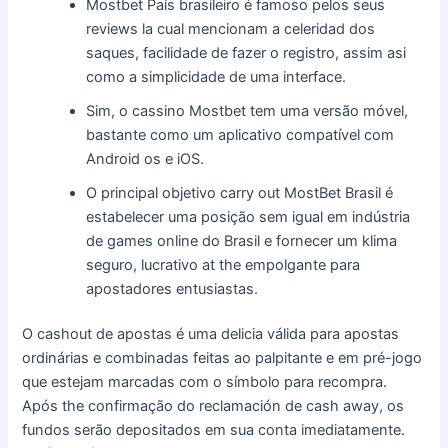
Mostbet País brasileiro é famoso pelos seus
reviews la cual mencionam a celeridad dos
saques, facilidade de fazer o registro, assim asi
como a simplicidade de uma interface.
Sim, o cassino Mostbet tem uma versão móvel,
bastante como um aplicativo compatível com
Android os e iOS.
O principal objetivo carry out MostBet Brasil é
estabelecer uma posição sem igual em indústria
de games online do Brasil e fornecer um klima
seguro, lucrativo at the empolgante para
apostadores entusiastas.
O cashout de apostas é uma delicia válida para apostas
ordinárias e combinadas feitas ao palpitante e em pré-jogo
que estejam marcadas com o símbolo para recompra.
Após the confirmação do reclamación de cash away, os
fundos serão depositados em sua conta imediatamente.