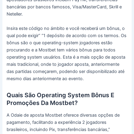
bancárias por bancos famosos, Visa/MasterCard, Skrill e
Neteller.
Insira este código no ámbito e você receberá um bônus, o
qual pode exigir” “1 depósito de acordo com os termos. Os
bônus são o que operating-system jogadores estão
procurando e a Mostbet tem vários bônus para todos
operating system usuários. Esta é a mais opção de aposta
mais tradicional, onde to jogador aposta, anteriormente
das partidas começarem, podendo ser disponibilizado até
mesmo dias anteriormente ao evento.
Quais São Operating System Bônus E
Promoções Da Mostbet?
A Odaie de aposta Mostbet oferece diversas opções de
pagamento, facilitando a experiência 2 jogadores
brasileiros, incluindo Pix, transferências bancárias,”