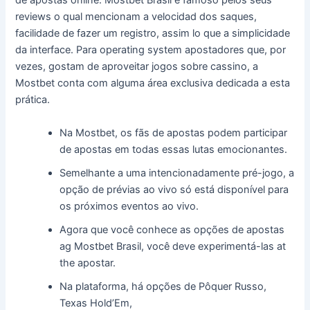
de apostas online. Mostbet Brasil é famoso pelos seus
reviews o qual mencionam a velocidad dos saques,
facilidade de fazer um registro, assim lo que a simplicidade
da interface. Para operating system apostadores que, por
vezes, gostam de aproveitar jogos sobre cassino, a
Mostbet conta com alguma área exclusiva dedicada a esta
prática.
Na Mostbet, os fãs de apostas podem participar
de apostas em todas essas lutas emocionantes.
Semelhante a uma intencionadamente pré-jogo, a
opção de prévias ao vivo só está disponível para
os próximos eventos ao vivo.
Agora que você conhece as opções de apostas
ag Mostbet Brasil, você deve experimentá-las at
the apostar.
Na plataforma, há opções de Pôquer Russo,
Texas Hold’Em,