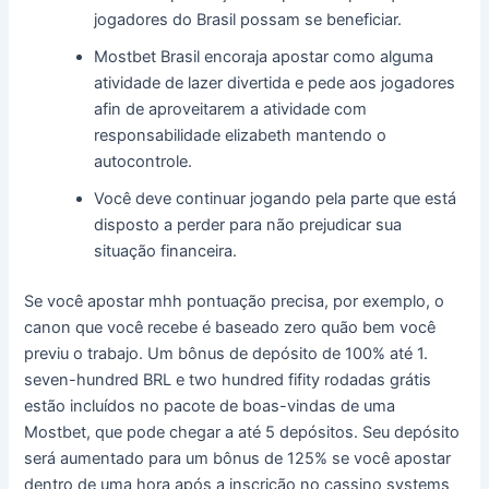
jogadores do Brasil possam se beneficiar.
Mostbet Brasil encoraja apostar como alguma
atividade de lazer divertida e pede aos jogadores
afin de aproveitarem a atividade com
responsabilidade elizabeth mantendo o
autocontrole.
Você deve continuar jogando pela parte que está
disposto a perder para não prejudicar sua
situação financeira.
Se você apostar mhh pontuação precisa, por exemplo, o
canon que você recebe é baseado zero quão bem você
previu o trabajo. Um bônus de depósito de 100% até 1.
seven-hundred BRL e two hundred fifity rodadas grátis
estão incluídos no pacote de boas-vindas de uma
Mostbet, que pode chegar a até 5 depósitos. Seu depósito
será aumentado para um bônus de 125% se você apostar
dentro de uma hora após a inscrição no cassino systems