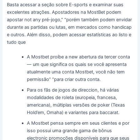
Basta acessar a seção sobre E-sports e examinar suas
excelentes atrações. Apostadores na MostBet podem
apostar not any pré-jogo,” “porém também podem envidar
durante as partidas ou lutas, em mercados como handicap
e outros. Além disso, podem acessar estatísticas ao listo e
tudo que
A Mostbet proíbe a new abertura da tercer conta
— um que significa os quais se você apresenta
atualmente uma conta Mostbet, você não tem
permissão” “para criar outra conta.
Para os fãs de jogos de direccion, há várias
modalidades de roleta (europeia, francesa,
americana), múltiplas versões de poker (Texas
Hold’em, Omaha) e variantes para baccarat.
A Mostbet pensa sempre em seus clientes e por
isso possui uma grande gama de bônus
electronic promoções disponíveis para que seus