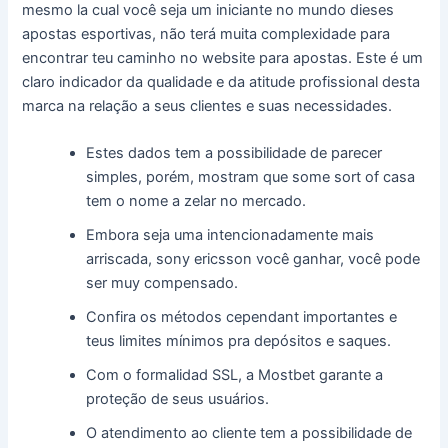
mesmo la cual você seja um iniciante no mundo dieses
apostas esportivas, não terá muita complexidade para
encontrar teu caminho no website para apostas. Este é um
claro indicador da qualidade e da atitude profissional desta
marca na relação a seus clientes e suas necessidades.
Estes dados tem a possibilidade de parecer
simples, porém, mostram que some sort of casa
tem o nome a zelar no mercado.
Embora seja uma intencionadamente mais
arriscada, sony ericsson você ganhar, você pode
ser muy compensado.
Confira os métodos cependant importantes e
teus limites mínimos pra depósitos e saques.
Com o formalidad SSL, a Mostbet garante a
proteção de seus usuários.
O atendimento ao cliente tem a possibilidade de