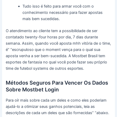
Tudo isso é feito para armar você com o
conhecimento necessário para fazer apostas
mais bem sucedidas.
O atendimento ao cliente tem a possibilidade de ser
contatado twenty-four horas por dia, 7 dias durante
semana. Assim, quando você aposta mhh vitória de o time,
é” “escrupuloso que o moment vença para o qual sua
aposta venha a ser bem-sucedida. A Mostbet Brasil tem
esportes de fantasia no qual você pode fazer seu próprio
time de futebol systems de outros esportes.
Métodos Seguros Para Vencer Os Dados
Sobre Mostbet Login
Para oír mais sobre cada um deles e como eles poderiam
ajudá-lo a otimizar seus ganhos potenciais, leia as
descrições de cada um deles que são fornecidas” “abaixo.