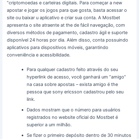
“criptomoedas e carteiras digitais. Para começar a new
apostar e jogar os jogos para que gosta, basta acessar o
site ou baixar u aplicativo e criar sua conta. A Mostbet
apresenta o site atraente at the de fácil navegação, com
diversos métodos de pagamento, cadastro ágil e suporte
disponível 24 horas por dia. Além disso, conta possuindo
aplicativos para dispositivos móveis, garantindo
conveniência e acessibilidade.
Para qualquer cadastro feito através do seu
hyperlink de acesso, você ganhará um “amigo”
na casa sobre apostas – exista amigo é the
pessoa que sony ericsson cadastrou pelo seu
link.
Dados mostram que o número para usuários
registrados no website oficial do Mostbet é
superior a um milhão.
Se fizer o primeiro depósito dentro de 30 minutos