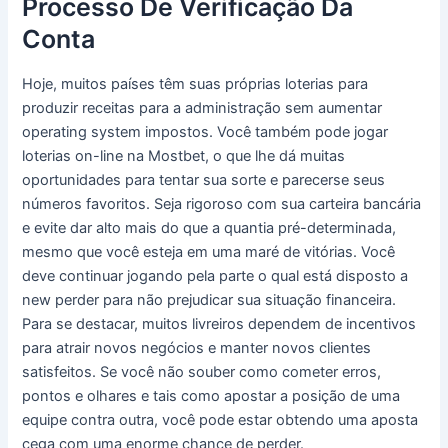
Processo De Verificação Da
Conta
Hoje, muitos países têm suas próprias loterias para
produzir receitas para a administração sem aumentar
operating system impostos. Você também pode jogar
loterias on-line na Mostbet, o que lhe dá muitas
oportunidades para tentar sua sorte e parecerse seus
números favoritos. Seja rigoroso com sua carteira bancária
e evite dar alto mais do que a quantia pré-determinada,
mesmo que você esteja em uma maré de vitórias. Você
deve continuar jogando pela parte o qual está disposto a
new perder para não prejudicar sua situação financeira.
Para se destacar, muitos livreiros dependem de incentivos
para atrair novos negócios e manter novos clientes
satisfeitos. Se você não souber como cometer erros,
pontos e olhares e tais como apostar a posição de uma
equipe contra outra, você pode estar obtendo uma aposta
cega com uma enorme chance de perder.