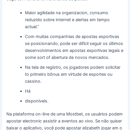
Maior agilidade na organizacion, consumo
reduzido sobre internet e alertas em tempo
actual.”
Com muitas companhias de apostas esportivas
se posicionando, pode ser difícil seguir os últimos
desenvolvimentos em apostas esportivas legais e
some sort of abertura de novos mercados.
Na tela de registro, os jogadores podem solicitar
to primeiro bônus em virtude de esportes ou
cassino.
Há
disponíveis.
Na plataforma on-line de uma Mostbet, os usuários podem
apostar electronic assistir a eventos ao vivo. Se não quiser
baixar o aplicativo, você pode apostar elizabeth jogar em o