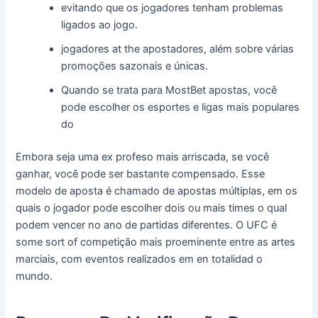
evitando que os jogadores tenham problemas
ligados ao jogo.
jogadores at the apostadores, além sobre várias
promoções sazonais e únicas.
Quando se trata para MostBet apostas, você
pode escolher os esportes e ligas mais populares
do
Embora seja uma ex profeso mais arriscada, se você
ganhar, você pode ser bastante compensado. Esse
modelo de aposta é chamado de apostas múltiplas, em os
quais o jogador pode escolher dois ou mais times o qual
podem vencer no ano de partidas diferentes. O UFC é
some sort of competição mais proeminente entre as artes
marciais, com eventos realizados em en totalidad o
mundo.