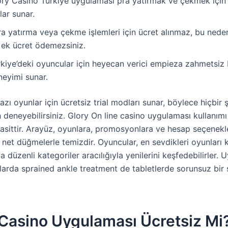
ory Casino Türkiye uygulaması pra yatırmak ve çekmek için ç
lar sunar.
a yatırma veya çekme işlemleri için ücret alınmaz, bu nede
 ek ücret ödemezsiniz.
rkiye’deki oyuncular için heyecan verici empieza zahmetsiz 
neyimi sunar.
ı oyunlar için ücretsiz trial modları sunar, böylece hiçbir 
deneyebilirsiniz. Glory On line casino uygulaması kullanımı
asittir. Arayüz, oyunlara, promosyonlara ve hesap seçenekl
 net düğmelerle temizdir. Oyuncular, en sevdikleri oyunları 
ya düzenli kategoriler aracılığıyla yenilerini keşfedebilirler.
larda sprained ankle treatment de tabletlerde sorunsuz bir 
Casino Uygulaması Ücretsiz Mi