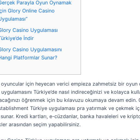
Gerçek Parayla Oyun Oynamak
İçin Glory Online Casino
Uygulaması”
Glory Casino Uygulaması
Türkiye’de İndir
Glory Casino Uygulamasını
Hangi Platformlar Sunar?
i oyuncular için heyecan verici empieza zahmetsiz bir oyun
 uygulamasını Türkiye’de nasıl indireceğinizi ve kolayca ku
yacağınızı öğrenmek için bu kılavuzu okumaya devam edin. 
tablishment Türkiye uygulaması pra yatırmak ve çekmek için
 sunar. Kredi kartları, e-cüzdanlar, banka havaleleri ve kript
ler arasından seçim yapabilirsiniz.