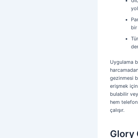
Gl
yol
Par
bir
Tü
de
Uygulama baz
harcamadan 
gezinmesi b
erişmek için
bulabilir ve
hem telefon
çalışır.
Glory 