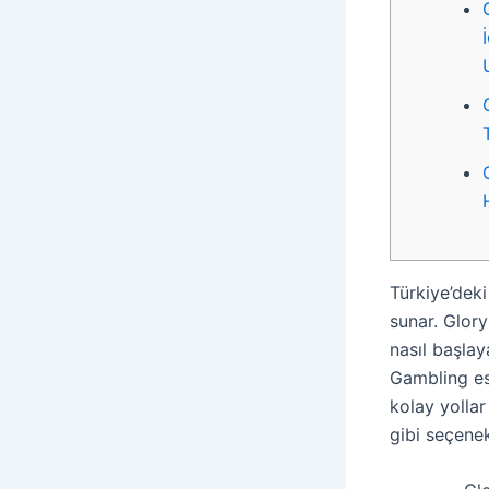
Türkiye’dek
sunar. Glory
nasıl başla
Gambling es
kolay yollar
gibi seçenek