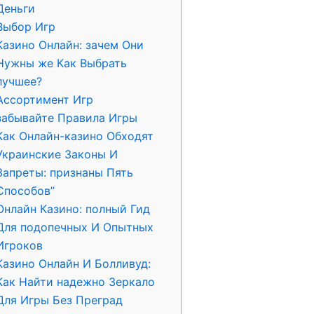
Деньги
Выбор Игр
Казино Онлайн: зачем Они
Нужны же Как Выбрать
лучшее?
Ассортимент Игр
забывайте Правила Игры
Как Онлайн-казино Обходят
Украинские Законы И
Запреты: признаны Пять
Способов”
Онлайн Казино: полный Гид
Для подопечных И Опытных
Игроков
Казино Онлайн И Болливуд:
Как Найти надежно Зеркало
Для Игры Без Преград