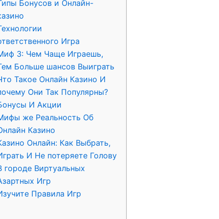
Типы Бонусов и Онлайн-
казино
Технологии
ответственного Игра
Миф 3: Чем Чаще Играешь,
Тем Больше шансов Выиграть
Что Такое Онлайн Казино И
почему Они Так Популярны?
Бонусы И Акции
Мифы же Реальность Об
Онлайн Казино
Казино Онлайн: Как Выбрать,
Играть И Не потеряете Голову
В городе Виртуальных
Азартных Игр
Изучите Правила Игр