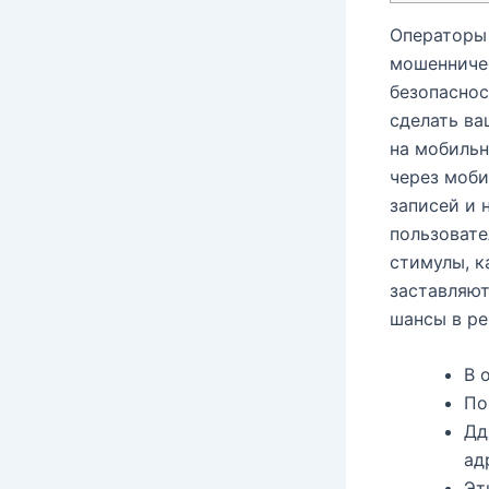
Операторы 
мошенничес
безопаснос
сделать ва
на мобильн
через моби
записей и 
пользовате
стимулы, к
заставляют
шансы в ре
В 
По
Дд
ад
Эт