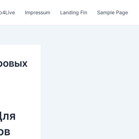
o4Live
Impressum
Landing Fin
Sample Page
ровых
Для
ов