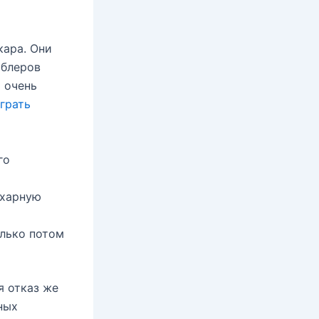
кара. Они
мблеров
 очень
грать
го
ахарную
олько потом
я отказ же
ных