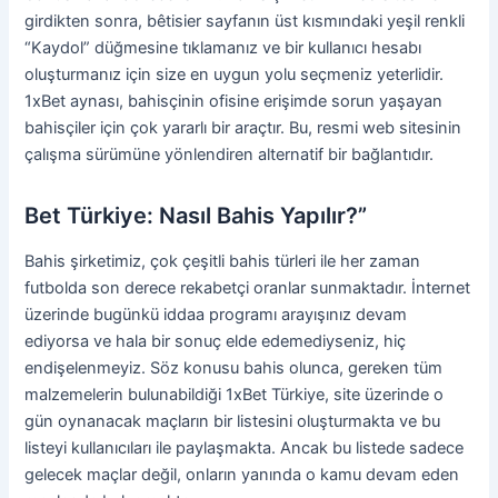
girdikten sonra, bêtisier sayfanın üst kısmındaki yeşil renkli
“Kaydol” düğmesine tıklamanız ve bir kullanıcı hesabı
oluşturmanız için size en uygun yolu seçmeniz yeterlidir.
1xBet aynası, bahisçinin ofisine erişimde sorun yaşayan
bahisçiler için çok yararlı bir araçtır. Bu, resmi web sitesinin
çalışma sürümüne yönlendiren alternatif bir bağlantıdır.
Bet Türkiye: Nasıl Bahis Yapılır?”
Bahis şirketimiz, çok çeşitli bahis türleri ile her zaman
futbolda son derece rekabetçi oranlar sunmaktadır. İnternet
üzerinde bugünkü iddaa programı arayışınız devam
ediyorsa ve hala bir sonuç elde edemediyseniz, hiç
endişelenmeyiz. Söz konusu bahis olunca, gereken tüm
malzemelerin bulunabildiği 1xBet Türkiye, site üzerinde o
gün oynanacak maçların bir listesini oluşturmakta ve bu
listeyi kullanıcıları ile paylaşmakta. Ancak bu listede sadece
gelecek maçlar değil, onların yanında o kamu devam eden