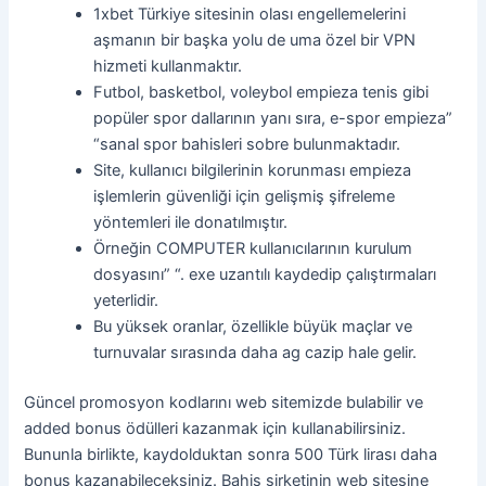
1xbet Türkiye sitesinin olası engellemelerini
aşmanın bir başka yolu de uma özel bir VPN
hizmeti kullanmaktır.
Futbol, basketbol, voleybol empieza tenis gibi
popüler spor dallarının yanı sıra, e-spor empieza”
“sanal spor bahisleri sobre bulunmaktadır.
Site, kullanıcı bilgilerinin korunması empieza
işlemlerin güvenliği için gelişmiş şifreleme
yöntemleri ile donatılmıştır.
Örneğin COMPUTER kullanıcılarının kurulum
dosyasını” “. exe uzantılı kaydedip çalıştırmaları
yeterlidir.
Bu yüksek oranlar, özellikle büyük maçlar ve
turnuvalar sırasında daha ag cazip hale gelir.
Güncel promosyon kodlarını web sitemizde bulabilir ve
added bonus ödülleri kazanmak için kullanabilirsiniz.
Bununla birlikte, kaydolduktan sonra 500 Türk lirası daha
bonus kazanabileceksiniz. Bahis şirketinin web sitesine