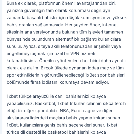
Buna ek olarak, platformun önemli avantajlarından biri,
yalnızca güvenliğin tam olarak korunması değil, aynı
zamanda başarılı bahisler için düşük komisyonlar ve yüksek
bahis oranları sağlanmasıdır. Her şeyden önce, internet
sitesinin ana versiyonunda bulunan tüm işlevleri tamamen
bünyesinde bulunduran alternatif bir bağlantı kullanıcılara
sunulur. Ayrıca, siteye akıllı telefonunuzdan erişebilir veya
engellemeyi aşmak için özel bir VPN hizmeti
kullanabilirsiniz. Önerilen yöntemlerin her birini daha ayrıntılı
olarak ele alalım. Birçok ülkede oynanan iddaa maç ve tüm
spor etkinliklerinin görüntülenebileceği 1xBet spor bahisleri
bölümünde firma iddiasını korumaya devam ediyor.
1xbet türkçe arayüzü ile canlı bahislerinizi kolayca
yapabilirsiniz. Basketbol, 1xbet tr kullanıcılarının sıkça tercih
ettiği bir diğer spor dalıdır. NBA, EuroLeague ve diğer
uluslararası liglerdeki maçlara bahis yapma imkanı sunan
1xBet, kullanıcılara geniş bahis seçenekleri sunar. 1xbet
türkçe dil desteği ile basketbol bahislerini kolayca