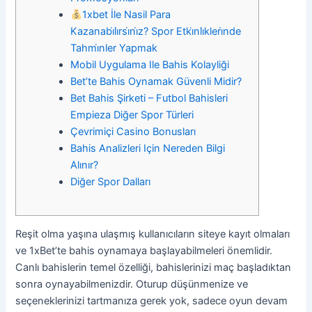
1xbet İle Nasil Para
Kazanabi̇li̇rsi̇ni̇z? Spor Etki̇nli̇kleri̇nde
Tahmi̇nler Yapmak
Mobil Uygulama Ile Bahis Kolayliği
Bet’te Bahis Oynamak Güvenli Midir?
Bet Bahis Şirketi – Futbol Bahisleri
Empieza Diğer Spor Türleri
Çevrimiçi Casino Bonusları
Bahis Analizleri Için Nereden Bilgi
Alınır?
Diğer Spor Dalları
Reşit olma yaşına ulaşmış kullanıcıların siteye kayıt olmaları
ve 1xBet’te bahis oynamaya başlayabilmeleri önemlidir.
Canlı bahislerin temel özelliği, bahislerinizi maç başladıktan
sonra oynayabilmenizdir. Oturup düşünmenize ve
seçeneklerinizi tartmanıza gerek yok, sadece oyun devam