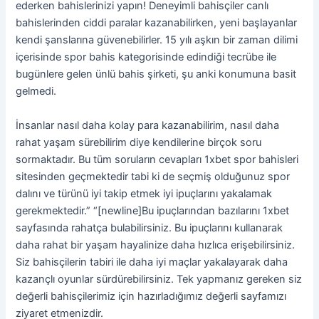
ederken bahislerinizi yapın! Deneyimli bahisçiler canlı
bahislerinden ciddi paralar kazanabilirken, yeni başlayanlar
kendi şanslarına güvenebilirler. 15 yılı aşkın bir zaman dilimi
içerisinde spor bahis kategorisinde edindiği tecrübe ile
bugünlere gelen ünlü bahis şirketi, şu anki konumuna basit
gelmedi.
İnsanlar nasıl daha kolay para kazanabilirim, nasıl daha
rahat yaşam sürebilirim diye kendilerine birçok soru
sormaktadır. Bu tüm soruların cevapları 1xbet spor bahisleri
sitesinden geçmektedir tabi ki de seçmiş olduğunuz spor
dalını ve türünü iyi takip etmek iyi ipuçlarını yakalamak
gerekmektedir.” “[newline]Bu ipuçlarından bazılarını 1xbet
sayfasında rahatça bulabilirsiniz. Bu ipuçlarını kullanarak
daha rahat bir yaşam hayalinize daha hızlıca erişebilirsiniz.
Siz bahisçilerin tabiri ile daha iyi maçlar yakalayarak daha
kazançlı oyunlar sürdürebilirsiniz. Tek yapmanız gereken siz
değerli bahisçilerimiz için hazırladığımız değerli sayfamızı
ziyaret etmenizdir.