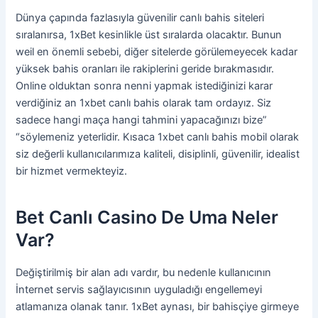
Dünya çapında fazlasıyla güvenilir canlı bahis siteleri
sıralanırsa, 1xBet kesinlikle üst sıralarda olacaktır. Bunun
weil en önemli sebebi, diğer sitelerde görülemeyecek kadar
yüksek bahis oranları ile rakiplerini geride bırakmasıdır.
Online olduktan sonra nenni yapmak istediğinizi karar
verdiğiniz an 1xbet canlı bahis olarak tam ordayız. Siz
sadece hangi maça hangi tahmini yapacağınızı bize”
“söylemeniz yeterlidir. Kısaca 1xbet canlı bahis mobil olarak
siz değerli kullanıcılarımıza kaliteli, disiplinli, güvenilir, idealist
bir hizmet vermekteyiz.
Bet Canlı Casino De Uma Neler
Var?
Değiştirilmiş bir alan adı vardır, bu nedenle kullanıcının
İnternet servis sağlayıcısının uyguladığı engellemeyi
atlamanıza olanak tanır. 1xBet aynası, bir bahisçiye girmeye