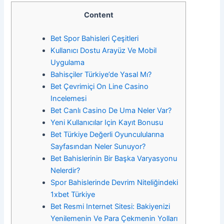
Content
Bet Spor Bahisleri Çeşitleri
Kullanıcı Dostu Arayüz Ve Mobil
Uygulama
Bahisçiler Türkiye’de Yasal Mı?
Bet Çevrimiçi On Line Casino
Incelemesi
Bet Canlı Casino De Uma Neler Var?
Yeni Kullanıcılar Için Kayıt Bonusu
Bet Türkiye Değerli Oyunculularına
Sayfasından Neler Sunuyor?
Bet Bahislerinin Bir Başka Varyasyonu
Nelerdir?
Spor Bahislerinde Devrim Niteliğindeki
1xbet Türkiye
Bet Resmi Internet Sitesi: Bakiyenizi
Yenilemenin Ve Para Çekmenin Yolları