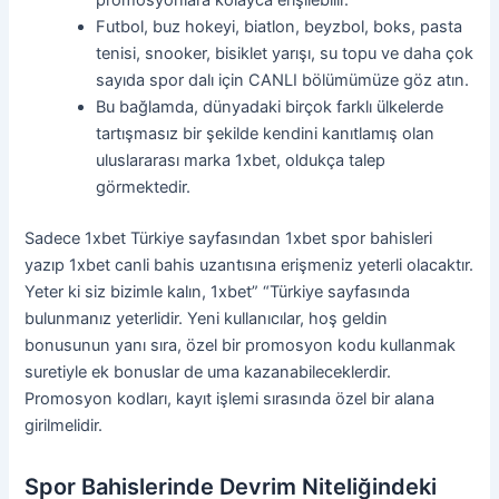
Futbol, buz hokeyi, biatlon, beyzbol, boks, pasta
tenisi, snooker, bisiklet yarışı, su topu ve daha çok
sayıda spor dalı için CANLI bölümümüze göz atın.
Bu bağlamda, dünyadaki birçok farklı ülkelerde
tartışmasız bir şekilde kendini kanıtlamış olan
uluslararası marka 1xbet, oldukça talep
görmektedir.
Sadece 1xbet Türkiye sayfasından 1xbet spor bahisleri
yazıp 1xbet canli bahis uzantısına erişmeniz yeterli olacaktır.
Yeter ki siz bizimle kalın, 1xbet” “Türkiye sayfasında
bulunmanız yeterlidir. Yeni kullanıcılar, hoş geldin
bonusunun yanı sıra, özel bir promosyon kodu kullanmak
suretiyle ek bonuslar de uma kazanabileceklerdir.
Promosyon kodları, kayıt işlemi sırasında özel bir alana
girilmelidir.
Spor Bahislerinde Devrim Niteliğindeki