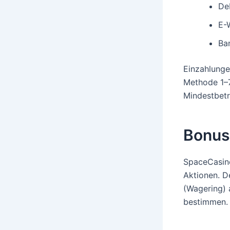
De
E-W
Ba
Einzahlunge
Methode 1–
Mindestbetr
Bonus
SpaceCasino
Aktionen. D
(Wagering) 
bestimmen.