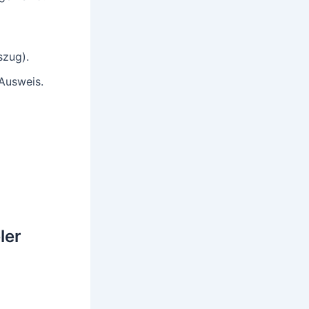
szug).
 Ausweis.
ler