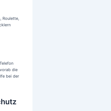
 Roulette,
cklern
Telefon
 vorab die
fe bei der
chutz