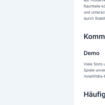
auf moderne
Nachteile k
und untersc
durch Stabil
Komme
Demo
Viele Slots
Spiele unve
Volatilitäts
Häufig