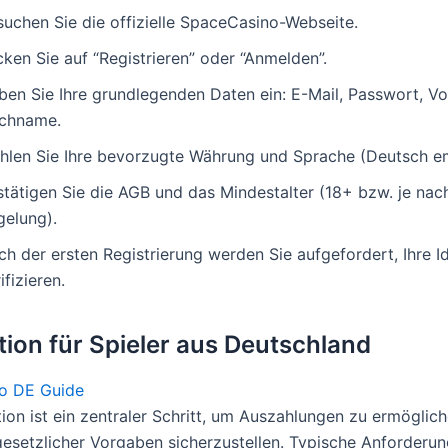
suchen Sie die offizielle SpaceCasino-Webseite.
cken Sie auf “Registrieren” oder “Anmelden”.
ben Sie Ihre grundlegenden Daten ein: E-Mail, Passwort, Vo
chname.
hlen Sie Ihre bevorzugte Währung und Sprache (Deutsch e
stätigen Sie die AGB und das Mindestalter (18+ bzw. je nach
gelung).
h der ersten Registrierung werden Sie aufgefordert, Ihre Id
ifizieren.
ation für Spieler aus Deutschland
o DE Guide
tion ist ein zentraler Schritt, um Auszahlungen zu ermöglic
gesetzlicher Vorgaben sicherzustellen. Typische Anforderun