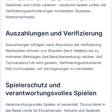
Gebühren und Limits variieren – deutsche Spieler sollten die
Verifizierungsanforderungen vorbereiten (Ausweis,
Adressnachweis).
Auszahlungen und Verifizierung
Auszahlungen erfolgen nach Abschluss der Verifizierung.
Wartezeiten können von Stunden (bei E-Wallets) bis zu
mehreren Werktagen (bei Banküberweisung) reichen. Auf
Tizonacasino1.de wird geraten, Verifizierungsdokumente
früh hochzuladen, um Verzögerungen zu vermeiden.
Spielerschutz und
verantwortungsvolles Spielen
Verantwortungsvolles Spielen ist essentiell. Tizona bietet in
der Regel Limits für Einzahlungen, Verluste und Spielzeit,