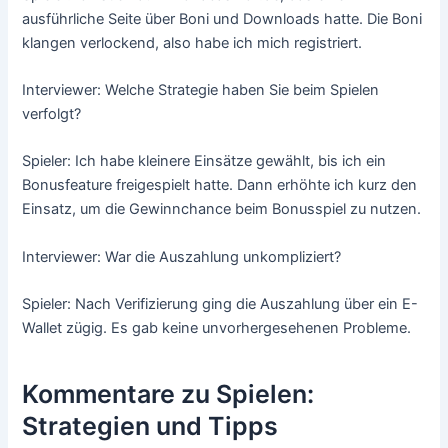
ausführliche Seite über Boni und Downloads hatte. Die Boni
klangen verlockend, also habe ich mich registriert.
Interviewer: Welche Strategie haben Sie beim Spielen
verfolgt?
Spieler: Ich habe kleinere Einsätze gewählt, bis ich ein
Bonusfeature freigespielt hatte. Dann erhöhte ich kurz den
Einsatz, um die Gewinnchance beim Bonusspiel zu nutzen.
Interviewer: War die Auszahlung unkompliziert?
Spieler: Nach Verifizierung ging die Auszahlung über ein E-
Wallet zügig. Es gab keine unvorhergesehenen Probleme.
Kommentare zu Spielen:
Strategien und Tipps