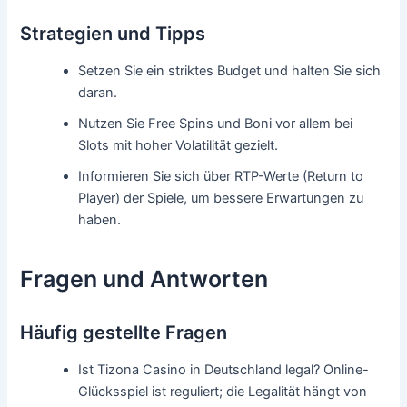
Strategien und Tipps
Setzen Sie ein striktes Budget und halten Sie sich
daran.
Nutzen Sie Free Spins und Boni vor allem bei
Slots mit hoher Volatilität gezielt.
Informieren Sie sich über RTP-Werte (Return to
Player) der Spiele, um bessere Erwartungen zu
haben.
Fragen und Antworten
Häufig gestellte Fragen
Ist Tizona Casino in Deutschland legal? Online-
Glücksspiel ist reguliert; die Legalität hängt von