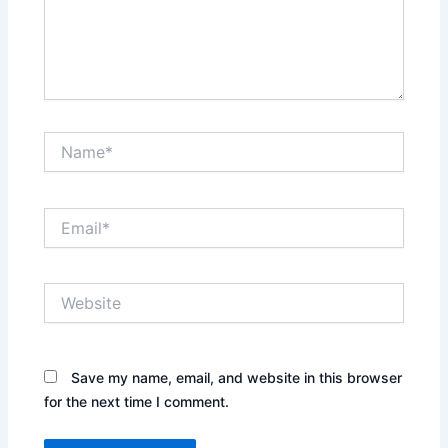
Name*
Email*
Website
Save my name, email, and website in this browser
for the next time I comment.