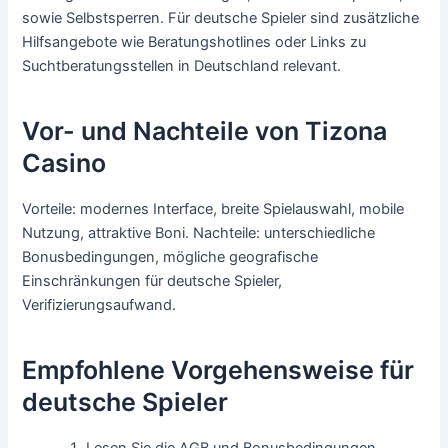
sowie Selbstsperren. Für deutsche Spieler sind zusätzliche
Hilfsangebote wie Beratungshotlines oder Links zu
Suchtberatungsstellen in Deutschland relevant.
Vor- und Nachteile von Tizona
Casino
Vorteile: modernes Interface, breite Spielauswahl, mobile
Nutzung, attraktive Boni. Nachteile: unterschiedliche
Bonusbedingungen, mögliche geografische
Einschränkungen für deutsche Spieler,
Verifizierungsaufwand.
Empfohlene Vorgehensweise für
deutsche Spieler
Lesen Sie die AGB und Bonusbedingungen